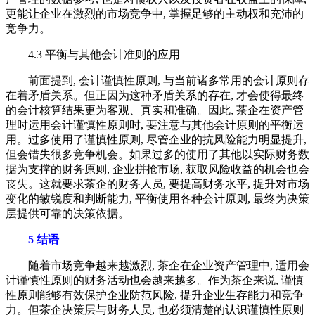
更能让企业在激烈的市场竞争中, 掌握足够的主动权和充沛的
竞争力。
4.3 平衡与其他会计准则的应用
前面提到, 会计谨慎性原则, 与当前诸多常用的会计原则存
在着矛盾关系。但正因为这种矛盾关系的存在, 才会使得最终
的会计核算结果更为客观、真实和准确。因此, 茶企在资产管
理时运用会计谨慎性原则时, 要注意与其他会计原则的平衡运
用。过多使用了谨慎性原则, 尽管企业的抗风险能力明显提升,
但会错失很多竞争机会。如果过多的使用了其他以实际财务数
据为支撑的财务原则, 企业拼抢市场, 获取风险收益的机会也会
丧失。这就要求茶企的财务人员, 要提高财务水平, 提升对市场
变化的敏锐度和判断能力, 平衡使用各种会计原则, 最终为决策
层提供可靠的决策依据。
5 结语
随着市场竞争越来越激烈, 茶企在企业资产管理中, 适用会
计谨慎性原则的财务活动也会越来越多。作为茶企来说, 谨慎
性原则能够有效保护企业防范风险, 提升企业生存能力和竞争
力。但茶企决策层与财务人员, 也必须清楚的认识谨慎性原则