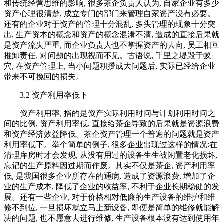
和传统经营思维的影响, 很多茶企负责人认为, 自家企业有多少
资产心理很清楚, 成立专门的部门来管理自家资产没有必要。
还有的企业对于资产的管理十分混乱, 多头管理的现象十分突
出, 生产资本的概念和资产的概念混淆不清, 造成的直接后果就
是资产流失严重, 而企业负责人也不掌握资产的去向, 员工相互
推卸责任, 对问题的出现视而不见。古语说, 千里之堤毁于蚁
穴, 在资产管理上, 当小问题积攒成大问题后, 实际已经给企业
带来不可挽回的损失。
3.2 资产利用率低下
资产利用率, 指的是资产实际利用时间与计划利用时间之
间的比例, 资产利用率低, 直接给茶企导致的后果就是资源浪费
和资产经济效益降低。茶企资产管理一个普遍的问题就是资产
利用率低下。举个简单的例子, 很多企业出现过这样的情况:在
清理库房时才会发现, 从没有用过的设备生生被闲置老化损坏,
忘记的生产原料因过期而作废。其实不仅是茶企, 资产利用率
低, 是我国很多企业所存在的通病, 造成了资源浪费, 增加了企
业的生产成本, 降低了企业的收益率, 不利于企业长期稳健的发
展。还有一些企业, 对于价格相对低廉的生产设备的维护和维
修不到位, 一旦损坏就立马上新设备, 即便是简单的维修就能解
决的问题, 也不愿意去进行维修, 生产设备根本没有达到使用年