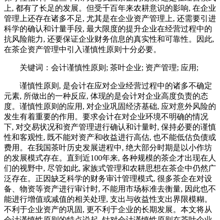
上, 都有了长足的发展。但受千百年来农耕意识的影响, 在企业
管理上还存在诸多不足, 尤其是在企业资产管理上, 还需要引进
科学的确认和计量手段, 最大限度的提升企业在经营过程中的
抗风险能力, 还要保证企业财务信息的真实性和可靠性。因此,
在茶企资产管理中引入谨慎性原则十分必要。
关键词：会计谨慎性原则; 茶叶企业; 资产管理; 应用;
谨慎性原则, 是会计在应对企业经营过程中的诸多不确定
元素, 所做出的一种反应, 体现的是会计对企业高度负责的态
度。谨慎性原则的应用, 对企业巩固经济基础, 应对意外风险的
发生有着重要的作用。要求会计在对企业环境不明确的情况
下, 对交易状况和资产管理进行确认和计量时, 保持必要的谨慎
性和客观性, 既不能对资产和收益进行高估, 也不能低估负债或
费用。在我国茶叶历史发展进程中, 绝大部分时期是以小作坊
的发展模式存在。直到近100年来, 各种规模的茶企才出现在人
们的视野中, 尽管如此, 家族式管理和农耕思想在茶企中仍然广
泛存在。正因缺乏科学的财务审计管理模式, 很多茶企在对设
备、物资等资产进行审计时, 不能用市场标准去衡量, 因此也不
能进行增值或减值的相关处理, 支出与收益性支出界限模糊。
不利于企业资产的巩固, 更不利于企业的长期发展。本文将从
会计谨慎性原则的特点说起, 针对会计谨慎性原则在茶叶企业