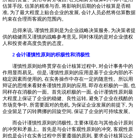
估算手段, 估算的精准与否, 将影响到后期的会计核算是否精
准, 为了最大程度上贴合企业的发展, 会计人员必然将估算数据
约束在合理而客观的范围内。
总得来说, 谨慎性原则是为企业战略决策服务, 为决策者提
供的稳健而又谨慎的战略参考意见, 同时体现的是对企业债权
人和投资者高度负责的态度。
2 会计谨慎性原则的积极性和消极性
谨慎性原则始终贯穿在会计核算过程中, 对会计事务中的
作用显而易见。但是, 谨慎性原则的应用是基于企业内部的不
稳定因素而使用的, 在实务操作中存在一定的随意性。所以用
辩证的思维来看财务谨慎性原则的应用, 即存在积极的一面, 也
同样存在消极的一面。首先说积极的一面, 会计谨慎性原则最
大程度上保证了企业的稳健、良性运转, 避免了企业在残酷的
市场竞争中, 所需要面对的危机, 为保证企业发展的前提下, 为
企业留足了闪转腾挪的回旋空间, 保证了企业的可持续发展。
而会计谨慎性原则的消极性, 主要体现在与其他会计原则
的冲突和矛盾上。首先是与会计客观性原则的冲突, 客观性原
则也是会计在实务过程中所要遵循的原则, 要求会计核算以企