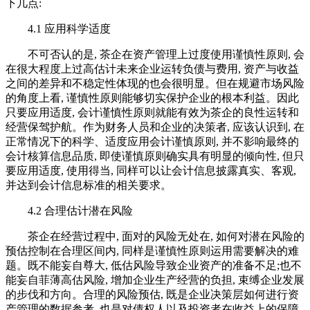
下几点:
4.1 应用科学适度
不可否认的是, 茶企在资产管理上过度使用谨慎性原则, 会
在很大程度上过高估计未来企业运转负债与费用, 资产与收益
之间的差异和不稳定性体现的也会很明显。但在规避市场风险
的角度上看, 谨慎性原则能够切实保护企业的根本利益。因此
只要应用适度, 会计谨慎性原则就能有效为茶企的良性运转和
经营保驾护航。作为财务人员和企业的决策者, 应该认识到, 在
正常情况下的科学、适度应用会计谨慎原则, 并不影响最终的
会计核算信息品质, 即使谨慎原则确实具有明显的倾向性, 但只
要应用适度, 使用得当, 同样可以让会计信息披露真实、客观,
并达到会计信息标准的相关要求。
4.2 合理估计潜在风险
茶企在经营过程中, 面对的风险无处在, 如何对潜在风险的
预估控制在合理区间内, 同样是谨慎性原则运用需要解决的难
题。既不能妄自尊大, 低估风险导致企业资产的准备不足;也不
能妄自菲薄高估风险, 增加企业生产经营的负担, 束缚企业发展
的步伐和方向。合理的风险预估, 既是企业决策层如何进行资
产管理的数据参考, 也是对债权人以及投资者在收益上的保障,