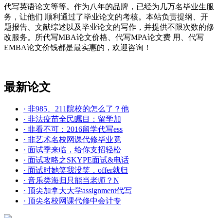
代写英语论文等等。作为八年的品牌，已经为几万名毕业生服
务，让他们 顺利通过了毕业论文的考核。本站负责提纲、开
题报告、文献综述以及毕业论文的写作，并提供不限次数的修
改服务。所代写MBA论文价格、代写MPA论文费 用、代写
EMBA论文价钱都是最实惠的，欢迎咨询！
最新论文
· 非985、211院校的怎么了？他
· 非法疫苗全民瞩目：留学加
· 非看不可：2016留学代写ess
· 非艺术名校网课代修毕业竟
· 面试季来临，给你支招轻松
· 面试攻略之SKYPE面试&电话
· 面试时她笑我没笑，offer就归
· 音乐类海归只能当老师？N
· 顶尖加拿大大学assignment代写
· 顶尖名校网课代修中会计专