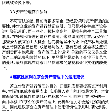
限就被替换下来。
3.3 资产管理存在漏洞
不可否认的是, 目前有很多茶企, 已经意识到资产管理的重
要性, 并对企业的资产进行登记造册。但只是对各种生产设备
进行登记造册, 而一些小、损坏率高的、易携带的生产工具和
器具, 在登统和管理还是存在漏洞。这些漏洞的存在, 无疑给了
那些爱占便宜的工人机会, 他们将这些小的企业资产私自处理,
或是带回家自己使用, 或是赠与他人, 更有甚者, 还会将这些资
产倒卖而中饱私囊。资产管理上的漏洞, 导致的不仅仅是企业
资产上的流失和效益的低下, 更严重的是助长了企业不良风气
的蔓延, 最终体现在对茶叶品质追求的忽视和企业文化的缺失
上。
4 谨慎性原则在茶企资产管理中的运用建议
茶企对资产进行管理的目的, 归根到底是要提高资产利用
率, 大幅降低成本费用支出, 实现投入资产的利益最大化。本文
前面提到, 谨慎性原则既存在积极的一面, 同样存在消极的一
面, 因此用在茶企的资产管理上, 要科学适度才会起到预期的效
果。因此建议茶企在资产管理中使用谨慎性原则时, 要做到以