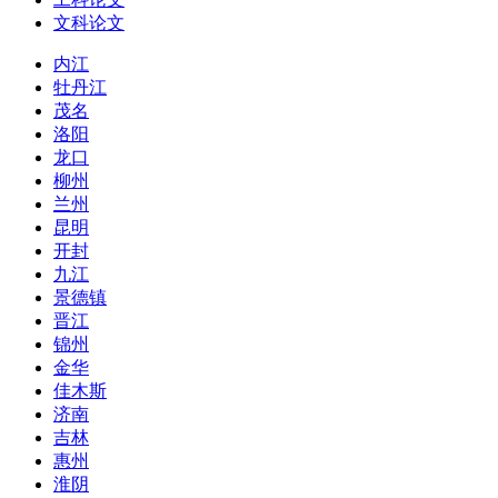
文科论文
内江
牡丹江
茂名
洛阳
龙口
柳州
兰州
昆明
开封
九江
景德镇
晋江
锦州
金华
佳木斯
济南
吉林
惠州
淮阴