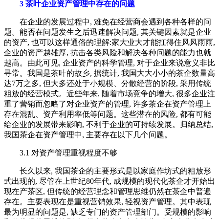
3 茶叶企业资产管理中存在的问题
在企业的发展过程中, 难免在经营商会遇到各种各样的问
题。能否在问题发生之后迅速解决问题, 其关键因素就是企业
的资产, 也可以这样通俗的理解:家大业大才能扛得住风风雨雨,
企业的资产越雄厚, 抗击各类风险和解决各种问题的能力也就
越高。由此可见, 企业资产的科学管理, 对于企业来说意义非比
寻常。我国是茶叶的故乡, 据统计, 我国大大小小的茶企数量高
达7万之多, 但大多还处于小规模、分散经营的阶段, 采用传统
粗放的经营模式。近些年来, 随着市场竞争的增大, 很多企业注
重了营销而忽略了对企业资产的管理, 许多茶企在资产管理上
存在混乱、资产利用率低等问题。这些潜在的风险, 都有可能
给企业的发展带来影响, 不利于企业的可持续发展。归纳总结,
我国茶企在资产管理中, 主要存在以下几个问题。
3.1 对资产管理重视程度不够
长久以来, 我国茶企的主要形式是以家庭作坊式的粗放形
式出现的, 尽管在上世纪80年代, 成规模的现代化茶企才开始出
现在产茶区, 但传统的经营理念和管理思维仍然在茶企中普遍
存在。主要表现在是重视营销效果, 轻视资产管理。其中表现
最为明显的问题是, 缺乏专门的资产管理部门。受规模的影响