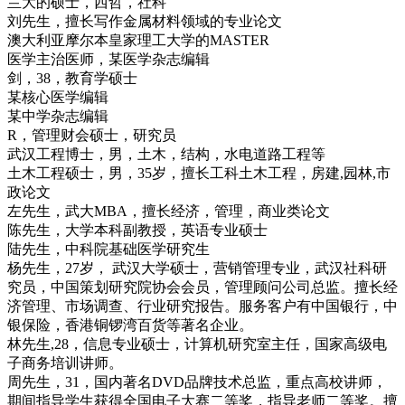
兰大的硕士，西哲，社科
刘先生，擅长写作金属材料领域的专业论文
澳大利亚摩尔本皇家理工大学的MASTER
医学主治医师，某医学杂志编辑
剑，38，教育学硕士
某核心医学编辑
某中学杂志编辑
R，管理财会硕士，研究员
武汉工程博士，男，土木，结构，水电道路工程等
土木工程硕士，男，35岁，擅长工科土木工程，房建,园林,市
政论文
左先生，武大MBA，擅长经济，管理，商业类论文
陈先生，大学本科副教授，英语专业硕士
陆先生，中科院基础医学研究生
杨先生，27岁， 武汉大学硕士，营销管理专业，武汉社科研
究员，中国策划研究院协会会员，管理顾问公司总监。擅长经
济管理、市场调查、行业研究报告。服务客户有中国银行，中
银保险，香港铜锣湾百货等著名企业。
林先生,28，信息专业硕士，计算机研究室主任，国家高级电
子商务培训讲师。
周先生，31，国内著名DVD品牌技术总监，重点高校讲师，
期间指导学生获得全国电子大赛二等奖，指导老师二等奖。擅