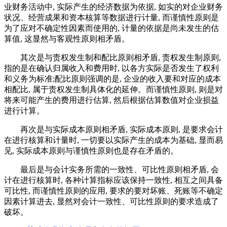
业财务活动中, 实际产生的经济数据为依据, 如实的对企业财务
状况、经营成果和资本核算等数据进行计量, 而谨慎性原则是
为了应对不确定性因素而使用的, 计量的依据是尚未发生的估
算值, 这显然与客观性原则相矛盾。
其次是与责权发生制和配比原则相矛盾, 责权发生制原则,
指的是在确认归属收入和费用时, 以各方实际是否发生了权利
和义务为标准;配比原则强调的是, 企业的收入要和对应的成本
相配比, 属于责权发生制具体化的延伸。而谨慎性原则, 则是对
将来可能产生的费用进行估算, 然后根据估算数值对企业损益
进行计算。
再次是与实际成本原则相矛盾, 实际成本原则, 是要求会计
在进行核算和计量时, 一切要以实际产生的成本为基础, 显而易
见, 实际成本原则与谨慎性原则也是存在矛盾的。
最后是与会计实务所需的一致性、可比性原则相矛盾, 会
计在进行核算时, 各种计算指标应该保持一致性, 相互之间具备
可比性, 而谨慎性原则的应用, 要求的要对坏账、死账等不确定
因素计算进去, 显然对会计一致性、可比性原则的要求造成了
破坏。