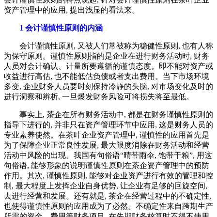
资产管理中的应用, 提出浅显的看法来。
1 会计谨慎性原则的内涵
会计谨慎性原则, 又被人们常被称为稳健性原则, 也有人称
为保守原则。谨慎性原则指的是企业在进行财务活动时, 财务
人员对会计确认、计量所要遵循的谨慎态度。即不能对资产或
收益进行高估, 也不能低估负债或者支出费用。当下市场环境
多变, 企业财务人员要时刻保持冷静的头脑, 对市场变化及时的
进行洞察和辨析, 一旦爆发财务风险可将损失将至最低。
事实上, 茶企在所有财务活动中, 都是在财务谨慎性原则的
指导下进行的, 并非只在资产管理环节中应用, 这是财务人员的
专业素养使然。在茶叶企业资产管理中, 谨慎性的应用首先是
为了保障企业正常良性发展, 最大限度消除在财务活动和经营
活动中风险的出现。我国有句俗语“晴带雨伞, 饱带干粮”, 用这
句俗语, 能够形象的说明谨慎性原则在茶企资产管理中的预防
作用。其次, 谨慎性原则, 能够对企业资产进行有效的管理和控
制, 最大程度上发挥企业自身优势, 让企业有足够的回旋空间,
去进行经营和发展。还有就是, 茶企在经营过程中的不确定性,
也使得谨慎性原则的应用成为了必然。不确定性来自跨期生产
所需的资金、费用等财务项目, 在先期财务核算时不得不使用