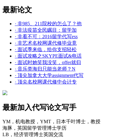
最新论文
· 非985、211院校的怎么了？他
· 非法疫苗全民瞩目：留学加
· 非看不可：2016留学代写ess
· 非艺术名校网课代修毕业竟
· 面试季来临，给你支招轻松
· 面试攻略之SKYPE面试&电话
· 面试时她笑我没笑，offer就归
· 音乐类海归只能当老师？N
· 顶尖加拿大大学assignment代写
· 顶尖名校网课代修中会计专
最新加入代写论文写手
YM，机电教授，YMT，日本千叶博士，教授
海豚，英国留学管理博士学历
LB，经济管理博士英国交流