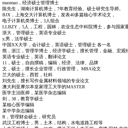
maomao，经济硕士管理博士
陈先生，湖南计算机博士，7年教育经验。硕士研究生导师。
BJX，上海交大计算机博士，发表40多篇核心学术论文，
电子计算机类博士，3人组合
LLBZY，5人，工程，园林，农业生态中科院博士，参与国家
浙大，管理硕士，英语专业硕士
y,男，法学硕士
中国XX大学，会计硕士，英语硕士，管理硕士 各一名
熊，浙江，管理学博士，经济学硕士，擅长管理，金融、宏观
英语专业硕士，英语，翻译论文
11，硕士，自由撰稿，编辑，经济、法律、品牌
文，硕士，擅长企业管理，行政管理， MBA论文
兰大的硕士，西哲，社科
刘先生，擅长写作金属材料领域的专业论文
澳大利亚摩尔本皇家理工大学的MASTER
医学主治医师，某医学杂志编辑
剑，38，教育学硕士
某核心医学编辑
某中学杂志编辑
R，管理财会硕士，研究员
武汉工程博士，男，土木，结构，水电道路工程等