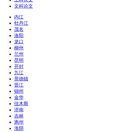
文科论文
内江
牡丹江
茂名
洛阳
龙口
柳州
兰州
昆明
开封
九江
景德镇
晋江
锦州
金华
佳木斯
济南
吉林
惠州
淮阴