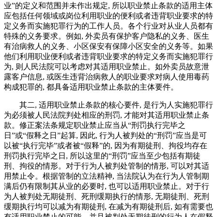
业”的定义和范围并未作出规定, 所以职业禁止条款的适用主体
应包括任何领域或岗位利用职业的便利或者违背职业要求的特
定义务而实施犯罪行为的工作人员。各个行业对从业人员都有
特殊的义务要求。例如, 外卖员有保护客户隐私的义务、医生
有治病救人的义务、小区保安有保障小区安全的义务等。如果
他们利用职业便利或者违背职业要求的特定义务而实施犯罪行
为, 则人民法院可以考虑对其适用职业禁止。如外卖员故意泄
露客户信息, 或医生违背治病救人的职业要求对病人使用毒药
构成犯罪的, 都具备适用职业禁止条款的主体要件。
其二, 适用职业禁止条款的核心要件, 是行为人实施犯罪行
为必须被人民法院判处相应的刑罚, 才能对其适用职业禁止条
款。修正案法条规定职业禁止应当从“刑罚执行完毕之
日”或“假释之日”起算, 因此, 行为人被判处的“刑罚”应当是可
以被“执行完毕”或者被“假释”的, 因为有期徒刑、拘役均存在
刑罚执行完毕之日, 所以这里的“刑罚”应当至少包括有期徒
刑、拘役的情形。对于行为人被判处管制的情形, 可以对其适
用禁止令。根据管制的立法精神, 当法院认为在行为人管制期
满后仍有限制其从业的必要时, 也可以适用职业禁止。对于行
为人被判处无期徒刑、死刑缓期执行的情形, 无期徒刑、死刑
缓期执行均可以减为有期徒刑, 在减为有期徒刑后, 如有需要也
有适用职业禁止的可能。并且被判处无期徒刑的行为人在假释