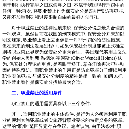
用于刑罚执行完毕之日或假释之日, 不属于我国现行刑罚中的
任何一种;再次, 将职业禁止作为保安处分是既能“预防再犯罪,
又能不加重刑罚和过度限制自由的最好方法”[7]。
对于职业禁止的法律性质来说, 保安处分说是最为合理的
一种观点。虽然目前在我国的刑罚模式中, 保安处分并未加以
明文规定, 职业禁止看上去更像是一种非刑罚的预防性措施。
但在未来的刑法发展过程中, 如果保安处分制度能被正式确立,
则将职业禁止界定为保安处分更为合理。美国现代实用主义法
学的创始人奥利弗·温德尔·霍姆斯 (Oliver Wendell Holmes) 认
为, 保安处分理论的重点, 是着眼于矫正, 意在消除再次犯罪动
因的特殊预防。而职业禁止的作用正是防止犯罪分子继续利用
职业实施犯罪, 与保安处分制度的精神是相一致的, [8]所以把
职业禁止看作是保安处分措施最为合适。
二、职业禁止的适用条件
职业禁止的适用需要具备以下三个条件:
其一, 适用职业禁止的主体条件, 是行为人必须是利用了职
业的便利实施犯罪或者实施违背职业要求的特定义务的犯罪。
这里的“职业”范围界定存在争议。笔者认为, 由于法条对“职