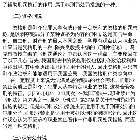
了辅助刑罚执行的作用, 属于非刑罚处罚措施的一种。
(二) 资格刑说
资格刑是剥夺犯罪人享有或行使一定权利的资格的刑罚总
称, 是以剥夺犯罪分子某种资格为内容的刑罚, 这是其与生命
刑、自由刑、财产刑的最大不同之处。学界有观点认为职业禁
止应当是资格刑的一种, 陈兴良教授主编的《刑种通论》、马
克昌教授主编的《刑罚通论》中都认同这一观点。主要原因在
于以下几点:首先, 我国刑法中的资格刑仅包括剥夺政治权利和
驱逐出境, 其中驱逐出境只能适用于外国人, 因此资格刑中只有
剥夺政治权利能够适用于我国公民。我国资格刑种类趋向单
一, 在一定程度上来说无法满足惩治犯罪的社会需求。而职业
禁止实质上是剥夺了犯罪人从事特定职业的资格, 这符合资格
刑的特征。[3]356, [4]241-243其次, 在我国刑法中, 职业禁止为
《刑法》第37条之一, 虽然《刑法》第37条是关于非刑罚处罚
措施的规定, 但是非刑罚处罚措施主要适用于免于刑事处罚的
犯罪分子, 而职业禁止是适用于被处以刑罚的犯罪分子, 因此这
种观点认为不应该将职业禁止看作一种非刑罚处罚措施, 而应
当是一种资格刑。
(三) 保安处分说