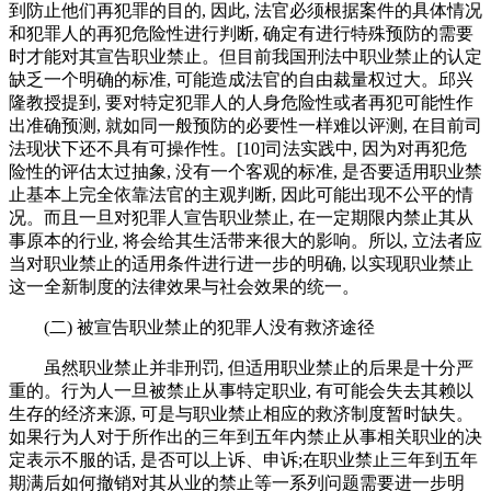
到防止他们再犯罪的目的, 因此, 法官必须根据案件的具体情况
和犯罪人的再犯危险性进行判断, 确定有进行特殊预防的需要
时才能对其宣告职业禁止。但目前我国刑法中职业禁止的认定
缺乏一个明确的标准, 可能造成法官的自由裁量权过大。邱兴
隆教授提到, 要对特定犯罪人的人身危险性或者再犯可能性作
出准确预测, 就如同一般预防的必要性一样难以评测, 在目前司
法现状下还不具有可操作性。[10]司法实践中, 因为对再犯危
险性的评估太过抽象, 没有一个客观的标准, 是否要适用职业禁
止基本上完全依靠法官的主观判断, 因此可能出现不公平的情
况。而且一旦对犯罪人宣告职业禁止, 在一定期限内禁止其从
事原本的行业, 将会给其生活带来很大的影响。所以, 立法者应
当对职业禁止的适用条件进行进一步的明确, 以实现职业禁止
这一全新制度的法律效果与社会效果的统一。
(二) 被宣告职业禁止的犯罪人没有救济途径
虽然职业禁止并非刑罚, 但适用职业禁止的后果是十分严
重的。行为人一旦被禁止从事特定职业, 有可能会失去其赖以
生存的经济来源, 可是与职业禁止相应的救济制度暂时缺失。
如果行为人对于所作出的三年到五年内禁止从事相关职业的决
定表示不服的话, 是否可以上诉、申诉;在职业禁止三年到五年
期满后如何撤销对其从业的禁止等一系列问题需要进一步明