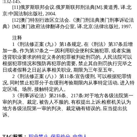
:132-145.
[11]俄罗斯联邦会议.俄罗斯联邦刑法典[M].黄道秀, 译.北
京:中国法制出版社, 2004.
[12]澳门特别行政区立法会.《澳门刑法典澳门刑事诉讼法
典》[M].澳门政府法律翻译办公室, 译.北京:法律出版社, 1997.
注释
1《刑法修正案 (九) 》第1条规定, 在《刑法》第37条后增
加一条, 作为第37条之一:因利用职业便利实施犯罪, 或者实施
违背职业要求的特定义务的犯罪被判处刑罚的, 人民法院可以
根据犯罪情况和预防再犯罪的需要, 禁止其自刑罚执行完毕之
日或者假释之日起从事相关职业, 期限为三年至五年。
2《刑法修正案 (八) 》第11条:宣告缓刑, 可以根据犯罪情
况, 同时禁止犯罪分子在缓刑考验期限内从事特定活动, 进入特
定区域、场所, 接触特定的人。
3《刑事诉讼法》第216条、217条:对于地方各级法院第一
审的判决、裁定, 被告人不服的, 有权提出上诉;检察机关认为
地方各级法院第一审的判决、裁定确有错误的, 应当提出抗
诉。
TAG标签：
职业禁止
保安处分
中华人