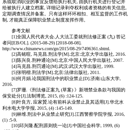
系或取消职业的事宜反馈给执行机关, 由执行机关进行登记并
给被执行人建立档案, 详细记录剥夺权利或者资格的有关信息,
定期调查情况并备案。只有这样环环相扣、相互监督的工作机
制, 才能真正保障职业禁止制度发挥作用。
参考文献
[1]全国人民代表大会.人大法工委就刑法修正案 (九) 答记
者问[EB/OL]. (2015-08-29) [2018-08-08].
http://www.chinanews.com/gn/2015/08-29/7496361.shtml.
[2]高铭暄, 马克昌.刑法学[M].北京:北京大学出版社, 2016.
[3]陈兴良.刑种通论[M].北京:中国人民大学出版社, 2007.
[4]马克昌.刑罚通论[M].武汉:武汉大学出版社, 1999.
[5]张明楷.刑法学[M].北京:法律出版社, 2011.
[6]何月娟.论我国刑法中的职业禁止[D].济南:山东大学,
2016.
[7]罗珊.《刑法修正案九 (草案) 》新增禁业条款与我国的
保安处分[J].法制博览, 2015, (6) :124-125.
[8]叶良方, 应家贇.论有前科从业禁止及其适用[J].华北水
利水电大学学报, 2015, (4) :145-149.
[9]林维.刑法中从业禁止研究[J].江西警察学院学报, 2016,
(1) :5-9.
[10]邱兴隆.配刑原则统一论[J].中国社会科学, 1999, (6)