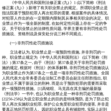
《中华人民共和国刑法修正案 (九) 》1 (以下简称《刑法
修正案 (九) 》) 新增了有关职业禁止的规定。所谓职业禁止是
指法院基于预防犯罪人再次犯罪的需要, 根据案件的具体情况,
对犯罪人作出的在一定期限内限制其从事相关职业的决定。职
业禁止作为一项全新的制度, 在如何定性问题上存在一定的争
议。关于职业禁止的法律性质问题, 学界主要有非刑罚性处罚
措施说、资格刑说及保安处分说三种不同观点。
(一) 非刑罚性处罚措施说
立法者认为, 职业禁止是一项预防性措施, 并非刑罚的一
种。职业禁止规定为《中华人民共和国刑法》 (以下简称《刑
法》) 第37条之一, 由于《刑法》第37条是关于非刑罚处罚措
施的规定, 根据对《刑法》的体系解释, 非刑罚性处罚措施说认
为职业禁止作为第37条之一也是一项非刑罚性处罚措施。全国
人民代表大会常务委员会法制工作委员会副主任郎胜指出, 职
业禁止不属于新设立的刑种, 而是出于预防犯罪的需要而采取
的一项预防性措施。[1]高铭暄、马克昌在其主编的最新版
《刑法学》一书中, 也认为职业禁止是一种非刑罚处罚措施,
[2]256-258认为设立职业禁止的目的是特殊预防, 是为了防止犯
罪人再次实施职业犯罪, 保护公众免受职业犯罪的侵害, 并非是
要真正地惩罚犯罪人。因此职业禁止具有辅助性, 实际上起到