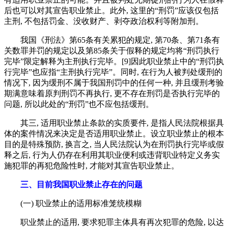
后也可以对其宣告职业禁止。此外, 这里的“刑罚”应该仅包括
主刑, 不包括罚金、没收财产、剥夺政治权利等附加刑。
我国《刑法》第65条有关累犯的规定, 第70条、第71条有
关数罪并罚的规定以及第85条关于假释的规定均将“刑罚执行
完毕”限定解释为主刑执行完毕。[9]因此职业禁止中的“刑罚执
行完毕”也应指“主刑执行完毕”。同时, 在行为人被判处缓刑的
情况下, 因为缓刑不属于我国刑罚中的任何一种, 并且缓刑考验
期满意味着原判刑罚不再执行, 更不存在刑罚是否执行完毕的
问题, 所以此处的“刑罚”也不应包括缓刑。
其三, 适用职业禁止条款的实质要件, 是指人民法院根据具
体的案件情况来决定是否适用职业禁止。设立职业禁止的根本
目的是特殊预防, 换言之, 当人民法院认为在刑罚执行完毕或假
释之后, 行为人仍存在利用其职业便利或违背职业特定义务实
施犯罪的再犯危险性时, 才能对其宣告职业禁止。
三、目前我国职业禁止存在的问题
(一) 职业禁止的适用标准笼统模糊
职业禁止的适用, 要求犯罪主体具有再次犯罪的危险, 以达