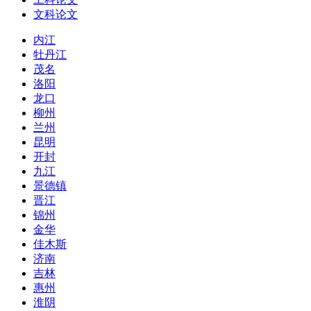
文科论文
内江
牡丹江
茂名
洛阳
龙口
柳州
兰州
昆明
开封
九江
景德镇
晋江
锦州
金华
佳木斯
济南
吉林
惠州
淮阴