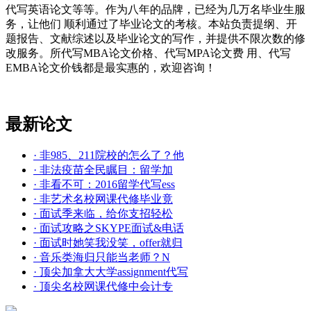
代写英语论文等等。作为八年的品牌，已经为几万名毕业生服
务，让他们 顺利通过了毕业论文的考核。本站负责提纲、开
题报告、文献综述以及毕业论文的写作，并提供不限次数的修
改服务。所代写MBA论文价格、代写MPA论文费 用、代写
EMBA论文价钱都是最实惠的，欢迎咨询！
最新论文
· 非985、211院校的怎么了？他
· 非法疫苗全民瞩目：留学加
· 非看不可：2016留学代写ess
· 非艺术名校网课代修毕业竟
· 面试季来临，给你支招轻松
· 面试攻略之SKYPE面试&电话
· 面试时她笑我没笑，offer就归
· 音乐类海归只能当老师？N
· 顶尖加拿大大学assignment代写
· 顶尖名校网课代修中会计专