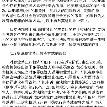
估主要从前次犯罪是否也是与职业相关的犯罪行为、几次犯罪
是否存在共同点等因素进行综合考虑。还要根据具体的案件情
况, 从犯罪与职业的相关性、犯罪人的犯罪原因、犯罪性质、
主观恶性以及社会危害程度等进行全方位的考量。如果行为人
没有再犯罪的风险因素, 可以不再对其适用职业禁止。
从立法精神上看, 职业禁止的主要目的在于特殊预防, 要综
合考虑各个方面来判断是否适用职业禁止, 不能仅根据犯罪行
为的客观危害程度来决定。我国刑法应在司法解释中进一步明
确职业禁止的适用标准, 以实现职业禁止预防再犯罪的作用。
(二) 增设职业禁止救济方式的条款
对职业禁止的救济可如下: (1) 3在诉讼阶段, 由公安机关、
检察机关提出给予犯罪嫌疑人刑事处罚建议, 如公安机关、检
察机关认为应当对犯罪嫌疑人适用职业禁止的, 可以在刑事处
罚建议中建议法院适用职业禁止条款, 犯罪嫌疑人方面对该刑
事处罚建议有异议的, 可以申诉, 由法院作出最终决定; (2) 根据
《刑事诉讼法》第216条、217条的规定, 4在判决生效前, 当被
告人、检察机关认为法院作出的决定有不当之处的, 可以依程
序进行上诉和抗诉, 如对法院作出的职业禁止决定不服的, 同样
可以进行上诉和抗诉; (3) 在刑罚执行完毕或假释之后, 行为人