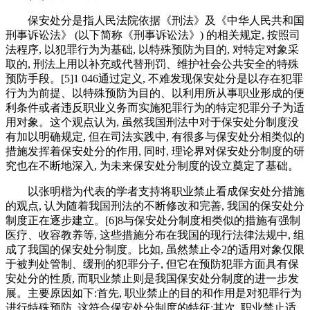
保安处分是指人民法院依据《刑法》及《中华人民共和国
刑事诉讼法》 (以下简称《刑事诉讼法》) 的相关规定, 按照司
法程序, 以犯罪行为为基础, 以特殊预防为目的, 对特定对象采
取的, 刑法上用以补充或代替刑罚、维护社会公共安全的特殊
预防手段。[5]1 046通过定义, 不难发现保安处分是以存在犯罪
行为为前提、以特殊预防为目的、以利用所从事职业形成的便
利条件或者违反职业义务而实施犯罪行为的特定犯罪分子为适
用对象。这个观点认为, 虽然我国刑法中对于保安处分制度没
有加以明确规定, 但在司法实践中, 有很多与保安处分相类似的
措施发挥着保安处分的作用, 同时, 理论界对保安处分制度的研
究也在不断地深入, 为未来保安处分制度的设立奠定了基础。
以张明楷为代表的学者支持将职业禁止看成保安处分措施
的观点, 认为随着我国刑法的不断修改和完善, 我国的保安处分
制度正在逐步建立。[6]8与保安处分制度相类似的措施有强制
医疗、收容教养等, 这些措施分布在我国的现行法律法规中, 组
成了我国的保安处分制度。比如, 虽然禁止令2的适用对象仅限
于被判处管制、缓刑的犯罪分子, 但它在预防犯罪方面具有保
安处分的性质, 而职业禁止则是我国保安处分制度的进一步发
展。主要原因如下:首先, 职业禁止的目的和作用是对犯罪行为
进行特殊预防, 这符合保安处分制度的特征;其次, 职业禁止适