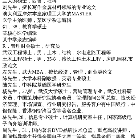
兰大的硕士，西哲，社科
刘先生，擅长写作金属材料领域的专业论文
澳大利亚摩尔本皇家理工大学的MASTER
医学主治医师，某医学杂志编辑
剑，38，教育学硕士
某核心医学编辑
某中学杂志编辑
R，管理财会硕士，研究员
武汉工程博士，男，土木，结构，水电道路工程等
土木工程硕士，男，35岁，擅长工科土木工程，房建,园林,市
政论文
左先生，武大MBA，擅长经济，管理，商业类论文
陈先生，大学本科副教授，英语专业硕士
陆先生，中科院基础医学研究生
杨先生，27岁， 武汉大学硕士，营销管理专业，武汉社科研
究员，中国策划研究院协会会员，管理顾问公司总监。擅长经
济管理、市场调查、行业研究报告。服务客户有中国银行，中
银保险，香港铜锣湾百货等著名企业。
林先生,28，信息专业硕士，计算机研究室主任，国家高级电
子商务培训讲师。
周先生，31，国内著名DVD品牌技术总监，重点高校讲师，
期间指导学生获得全国电子大赛二等奖，指导老师二等奖。擅