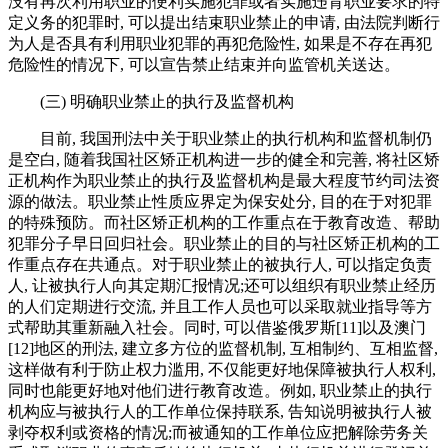
没有再次利用职业的便利实施犯罪或者实施违背职业要求的特
定义务的犯罪时, 可以提出结束职业禁止的申请, 由法院判断行
为人是否具有利用职业犯罪的再犯危险性, 如果是不存在再犯
危险性的情况下, 可以宣告禁止结束并向监管机关送达。
(三) 明确职业禁止的执行及监督机构
目前, 我国刑法中关于职业禁止的执行机构和监督机制仍
是空白, 随着我国社区矫正机构进一步的健全和完善, 将社区矫
正机构作为职业禁止的执行及监督机构是最大程度节约司法资
源的做法。职业禁止性质应界定为保安处分, 目的在于对犯罪
的特殊预防。而社区矫正机构的工作重点在于教育改造、帮助
犯罪分子早日回归社会。职业禁止的目的与社区矫正机构的工
作重点存在共通点。对于职业禁止的被执行人, 可以指定负责
人, 让被执行人向其定期汇报情况;还可以组织有职业禁止经历
的人们定期进行交流, 并且工作人员也可以采取就业指导等方
式帮助其重新融入社会。同时, 可以借鉴俄罗斯[11]以及澳门
[12]地区的刑法, 建立多方位的监督机制, 互相制约、互相监督,
这样做有利于防止权力滥用, 不仅能更好地保障被执行人权利,
同时也能更好地对他们进行教育改造。例如, 职业禁止的执行
机构应与被执行人的工作单位保持联系, 告知说明被执行人被
剥夺权利或资格的情况;而被通知的工作单位应把解除劳务关