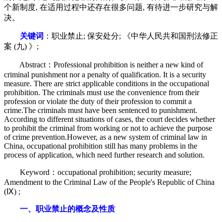
个新制度, 在适用过程中还存在很多问题, 有待进一步研究与解
决。
关键词
：职业禁止; 保安处分; 《中华人民共和国刑法修正
案 (九) 》;
Abstract：Professional prohibition is neither a new kind of
criminal punishment nor a penalty of qualification. It is a security
measure. There are strict applicable conditions in the occupational
prohibition. The criminals must use the convenience from their
profession or violate the duty of their profession to commit a
crime.The criminals must have been sentenced to punishment.
According to different situations of cases, the court decides whether
to prohibit the criminal from working or not to achieve the purpose
of crime prevention.However, as a new system of criminal law in
China, occupational prohibition still has many problems in the
process of application, which need further research and solution.
Keyword：occupational prohibition; security measure;
Amendment to the Criminal Law of the People's Republic of China
(Ⅸ) ;
一、职业禁止的概念及性质