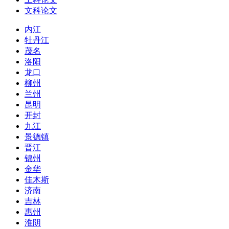
文科论文
内江
牡丹江
茂名
洛阳
龙口
柳州
兰州
昆明
开封
九江
景德镇
晋江
锦州
金华
佳木斯
济南
吉林
惠州
淮阴