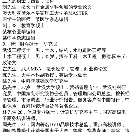
兰大的硕士，西哲，社科
刘先生，擅长写作金属材料领域的专业论文
澳大利亚摩尔本皇家理工大学的MASTER
医学主治医师，某医学杂志编辑
剑，38，教育学硕士
某核心医学编辑
某中学杂志编辑
R，管理财会硕士，研究员
武汉工程博士，男，土木，结构，水电道路工程等
土木工程硕士，男，35岁，擅长工科土木工程，房建,园林,市
政论文
左先生，武大MBA，擅长经济，管理，商业类论文
陈先生，大学本科副教授，英语专业硕士
陆先生，中科院基础医学研究生
杨先生，27岁， 武汉大学硕士，营销管理专业，武汉社科研
究员，中国策划研究院协会会员，管理顾问公司总监。擅长经
济管理、市场调查、行业研究报告。服务客户有中国银行，中
银保险，香港铜锣湾百货等著名企业。
林先生,28，信息专业硕士，计算机研究室主任，国家高级电
子商务培训讲师。
周先生，31，国内著名DVD品牌技术总监，重点高校讲师，
期间指导学生获得全国电子大赛二等奖，指导老师二等奖。擅