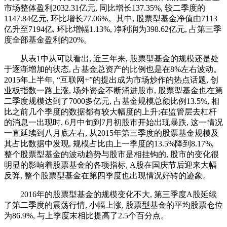
市场整体盈利2032.31亿元, 同比增长137.35%, 较二季度的
1147.84亿元, 环比增长77.06%。其中, 股票型基金净值由7113
亿升至7194亿, 环比增幅1.13%, 净利润为398.62亿元, 占第三季
度全部基金盈利的20%。
从表1中从可以看出, 近三年来, 股票型基金的规模还是处
于逐渐增加的状态, 占基金总资产的比例也是在8%左右波动。
2015年上半年, “互联网+”的提出成为市场炒作的热点话题, 创
业板指数一路上涨, 场外资金不断涌进股市, 股票型基金也在第
二季度规模达到了7000多亿元, 占基金规模总额比例13.5%, 相
比之前几个季度的数据都有较大幅度的上升;在监管层去杠杆
的消息一出现时, 6月中旬到7月初股市开始出现暴跌, 这一情况
一直延续到八月底左右, 从2015年第三季度的股票基金规模及
其占比数据中发现, 规模占比由上一季度的13.5%降到8.17%,
整个股票型基金的波动趋势与股市是相挂钩的, 股市的变化很
明显的影响着股票基金的各项指标, A股在国庆节后迎来大幅
反弹, 整个股票型基金在第四季度也出现情况好转的迹象。
2016年的股票型基金的规模变化不大, 第三季度A股延续
了第二季度的震荡行情, 小幅上涨, 股票型基金的平均股票仓位
为86.9%, 与上季度末相比提高了2.5个百分点。