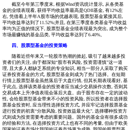
截至今年第三季度末, 根据Wind资讯统计显示, 从各类基
金的业绩表现看, 获得平均收益率最高是QDII基金, 有12%左
右, 凭借着上半年A股市场的优越表现, 股票型基金紧接其后,
平均收益率达到了11.52%;并且, 在第三季度各类基金平均收益
率均为正值的情况下, 股票型基金业绩表现最为突出, 成为整个
市场最赚钱的基金品类, 平均收益率达到了6.40%。
四、股票型基金的投资策略
随着近些年来又一轮股市热潮的掀起, 吸引了越来越多投
资者们的关注, 由于都深知“股市有风险, 投资需谨慎”这一道
理, 且大多人都缺乏系统的专业知识, 相当一部分人采取了购买
证券投资基金的方式, 股票型基金则成为了热门选择。在短期
行情上股票型基金虽然落后于大盘行情, 但其长期表现看好, 基
于此点, 选择该类基金的投资者应当减少交易操作次数, 否则其
交易成本上升净值表现会落后大盘。由于股市存在一定的波动
性, 会给股票型基金带来不小的投资风险, 所以投资者在选择股
票基金投资时, 应当理性选择投资方式, 并应牢记选择股票基金
进行投资的初衷“分散风险, 投资效益最大化”, 选择哪种投资方
式则成为投资需要考虑的重要问题。国外的基金业有很多成功
的经验和方法, 在选择投资方式上也有不同的考量, 但由于欧美
国家的证券市场比我国的证券市场更为成熟, 我国的股票型基