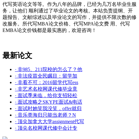
代写英语论文等等。作为八年的品牌，已经为几万名毕业生服
务，让他们 顺利通过了毕业论文的考核。本站负责提纲、开
题报告、文献综述以及毕业论文的写作，并提供不限次数的修
改服务。所代写MBA论文价格、代写MPA论文费 用、代写
EMBA论文价钱都是最实惠的，欢迎咨询！
最新论文
· 非985、211院校的怎么了？他
· 非法疫苗全民瞩目：留学加
· 非看不可：2016留学代写ess
· 非艺术名校网课代修毕业竟
· 面试季来临，给你支招轻松
· 面试攻略之SKYPE面试&电话
· 面试时她笑我没笑，offer就归
· 音乐类海归只能当老师？N
· 顶尖加拿大大学assignment代写
· 顶尖名校网课代修中会计专