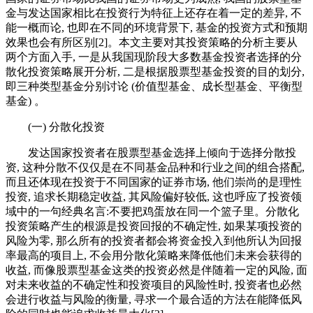
金与发达国家相比在投资行为特征上还存在着一定的差异, 不
能一概而论, 也即在不同的环境背景下, 基金的投资方式和预期
效果也会有所区别[2]。本文主要对其投资策略的分析主要从
两个方面入手, 一是从我国现阶段大多数基金投资者选择的分
散化投资策略展开分析, 二是根据股票型基金投资的目的划分,
即三种类型基金分别讨论 (价值型基金、成长型基金、平衡型
基金) 。
(一) 分散化投资
发达国家投资者在股票型基金选择上倾向于选择分散投
资, 这种分散不仅仅是在不同基金品种和行业之间的组合搭配,
而且还体现在投资于不同国家的证券市场, 他们崇尚的是理性
投资, 追求长期稳定收益, 其风险偏好较低, 这也呼应了投资领
域中的一句经典名言:不要把鸡蛋放在同一个篮子里。分散化
投资策略产生的根源是投资回报的不确定性, 如果某项投资的
风险为零, 那么所有的投资者都会将资金投入到他所认为回报
率最高的项目上, 不会用分散化策略来降低他们未来会获得的
收益, 而像股票型基金这类的投资必然是伴随着一定的风险, 面
对未来收益的不确定性和投资项目的风险性时, 投资者也必然
会进行收益与风险的衡量, 寻求一个最合适的方法在能降低风