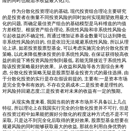
险的同时也能追求收益最大化[3]。
作为分散化投资理论的基础, 现代投资组合理论主要研究
的是投资者在衡量不同投资风险的同时如何实现期望效用最大
化的问题, 而确定最佳资产组合的基础模型是马科维兹的均值
方差模型。根据资产组合理论, 系统性风险和非系统性风险会
引起收益的不确定性, 而通过增加证券基金数量可以达到降低
非系统性风险的目的, 但是依旧无法规避系统性风险, 所以从理
论上讲, 如若投资股票型基金, 可以考虑实施完全的分散化投资
策略, 以此来降低整体投资的非系统性风险, 在保证获得较高收
益的前提下将投资风险控制到最低, 若能无限接近于系统性风
险该投资策略最好的效果。从收益和风险等各方面综合来考
虑, 分散化投资策略无疑是股票型基金投资方式的最佳选择, 由
于分散化投资的实行是存在假设前提的, 主要有:一是资本市场
是完全竞争和有效的, 不存在交易成本;二是投资者是理性的,
对风险持回避态度;三是投资者对未来的收益有一定的预期。
从现实角度来看, 我国当前的资本市场并不具备以上几点
特征, 所以理论上在我国实行完全的分散化投资并不可行, 但是
在投资过程中如果能把握好分散化的程度这种方式也不是不可
采取, 只是达不到完全化后取得的更好效果, 股票型基金想要在
规避风险的同时能够获取最大的收益, 那就在利用自身优势的