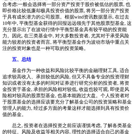
合考虑:一般会选择将一部分资产投资于股价被低估的股票, 也
即价格比较低廉却极具投资价值的股票, 将另一部分资产投资
于具有成长潜力的公司股票。根据wind资讯数据显示, 在过去
10年中, 平衡型基金获得的回报远远领先于其他股票型基金, 这
充分显示出了在波动行情中平衡型基金具有较平稳的投资能
力。因此, 在三类基金中, 对大多数投资者, 尤其对于承受风险
能力较差的投资者而言, 将平衡型基金作为波动市场中重点关
注的投资对象也是一种可取的投资策略。
五、总结
基金作为一种收益和风险比较平衡的金融理财工具, 适合
追求较高收入、承担较低的风险, 但又不具备专业的投资理财
知识或者没有太多的时间对证券进行研究分析的投资者, 将资
金投资于基金, 承担的风险相对较低, 收益也较可观, 即使是风
险相对较高的股票型基金, 也基本能跑过大盘。个人投资者对
于股票基金的选择应该要充分了解基金公司的投资策略和基金
管理人的能力, 经过多方面的考量这样才能选择到具有投资价
值的基金。
总之, 投资者在选择投资之前应该谨慎考虑, 了解各类基金
的特征、风险及收益等相关内容, 理性的选择适合自己的基金