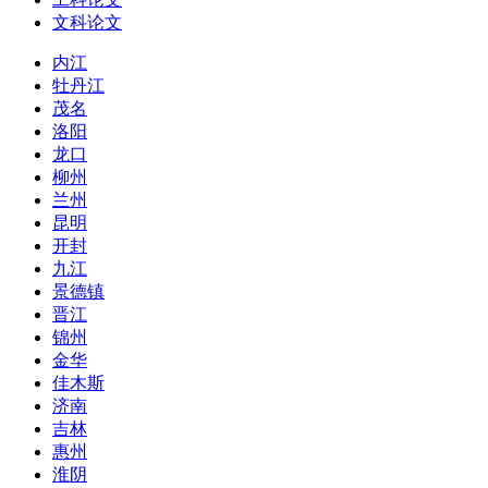
文科论文
内江
牡丹江
茂名
洛阳
龙口
柳州
兰州
昆明
开封
九江
景德镇
晋江
锦州
金华
佳木斯
济南
吉林
惠州
淮阴