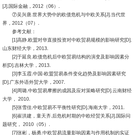
[J].国际金融，2012（06）.
⑦吴兴唐.世界大势中的欧债危机与中欧关系[J].当代世
界，2012（07）.
参考文献：
[1]高静.欧盟对华直接投资对中欧贸易规模的影响研究[D].
山东财经大学，2013.
[2]于延良.欧债危机后中欧贸易结构的演变及影响因素分
析[D].吉林大学，2013.
[3]李玉霞.中国-欧盟贸易条件变化趋势及影响因素研究
[D].广东外语外贸大学，2007.
[4]周璐.中欧贸易摩擦的成因及应对策略研究[D].云南财经
大学， 2010.
[5]张雪佳.中欧贸易不平衡性研究[D].海南大学，2011.
[6]崔洪建，童天齐.后危机时期的中欧经贸关系[J].国际问
题研究， 2010（05）.
[7]张彬，杨勇.中欧贸易流量影响因素与作用机制的实证