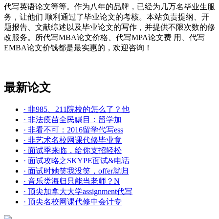
代写英语论文等等。作为八年的品牌，已经为几万名毕业生服
务，让他们 顺利通过了毕业论文的考核。本站负责提纲、开
题报告、文献综述以及毕业论文的写作，并提供不限次数的修
改服务。所代写MBA论文价格、代写MPA论文费 用、代写
EMBA论文价钱都是最实惠的，欢迎咨询！
最新论文
· 非985、211院校的怎么了？他
· 非法疫苗全民瞩目：留学加
· 非看不可：2016留学代写ess
· 非艺术名校网课代修毕业竟
· 面试季来临，给你支招轻松
· 面试攻略之SKYPE面试&电话
· 面试时她笑我没笑，offer就归
· 音乐类海归只能当老师？N
· 顶尖加拿大大学assignment代写
· 顶尖名校网课代修中会计专