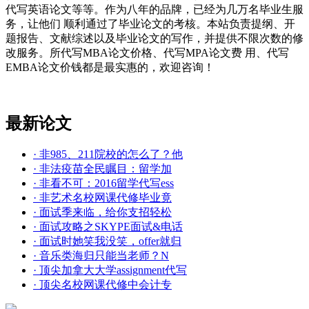
代写英语论文等等。作为八年的品牌，已经为几万名毕业生服
务，让他们 顺利通过了毕业论文的考核。本站负责提纲、开
题报告、文献综述以及毕业论文的写作，并提供不限次数的修
改服务。所代写MBA论文价格、代写MPA论文费 用、代写
EMBA论文价钱都是最实惠的，欢迎咨询！
最新论文
· 非985、211院校的怎么了？他
· 非法疫苗全民瞩目：留学加
· 非看不可：2016留学代写ess
· 非艺术名校网课代修毕业竟
· 面试季来临，给你支招轻松
· 面试攻略之SKYPE面试&电话
· 面试时她笑我没笑，offer就归
· 音乐类海归只能当老师？N
· 顶尖加拿大大学assignment代写
· 顶尖名校网课代修中会计专