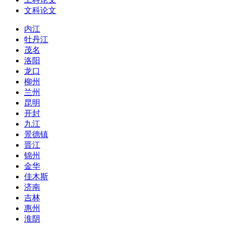
文科论文
内江
牡丹江
茂名
洛阳
龙口
柳州
兰州
昆明
开封
九江
景德镇
晋江
锦州
金华
佳木斯
济南
吉林
惠州
淮阴