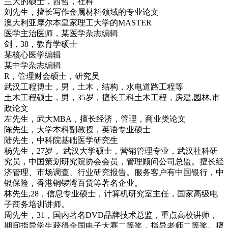
兰大的硕士，西哲，社科
刘先生，擅长写作金属材料领域的专业论文
澳大利亚摩尔本皇家理工大学的MASTER
医学主治医师，某医学杂志编辑
剑，38，教育学硕士
某核心医学编辑
某中学杂志编辑
R，管理财会硕士，研究员
武汉工程博士，男，土木，结构，水电道路工程等
土木工程硕士，男，35岁，擅长工科土木工程，房建,园林,市
政论文
左先生，武大MBA，擅长经济，管理，商业类论文
陈先生，大学本科副教授，英语专业硕士
陆先生，中科院基础医学研究生
杨先生，27岁， 武汉大学硕士，营销管理专业，武汉社科研
究员，中国策划研究院协会会员，管理顾问公司总监。擅长经
济管理、市场调查、行业研究报告。服务客户有中国银行，中
银保险，香港铜锣湾百货等著名企业。
林先生,28，信息专业硕士，计算机研究室主任，国家高级电
子商务培训讲师。
周先生，31，国内著名DVD品牌技术总监，重点高校讲师，
期间指导学生获得全国电子大赛二等奖，指导老师二等奖。擅