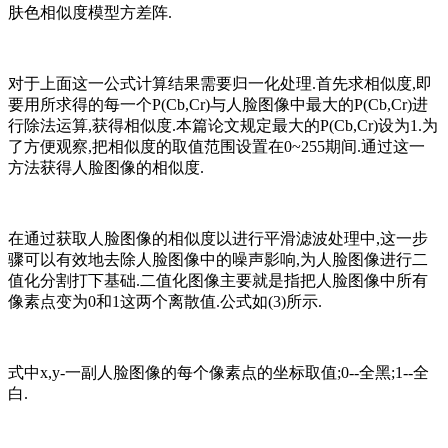
肤色相似度模型方差阵.
对于上面这一公式计算结果需要归一化处理.首先求相似度,即
要用所求得的每一个P(Cb,Cr)与人脸图像中最大的P(Cb,Cr)进
行除法运算,获得相似度.本篇论文规定最大的P(Cb,Cr)设为1.为
了方便观察,把相似度的取值范围设置在0~255期间.通过这一
方法获得人脸图像的相似度.
在通过获取人脸图像的相似度以进行平滑滤波处理中,这一步
骤可以有效地去除人脸图像中的噪声影响,为人脸图像进行二
值化分割打下基础.二值化图像主要就是指把人脸图像中所有
像素点变为0和1这两个离散值.公式如(3)所示.
式中x,y-一副人脸图像的每个像素点的坐标取值;0--全黑;1--全
白.