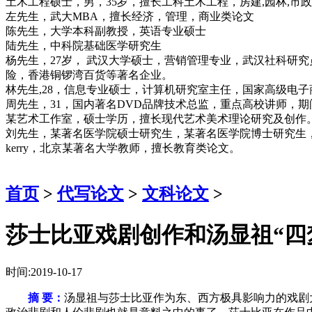
土木工程硕士，男，35岁，擅长工科土木工程，房建,园林,市
左先生，武大MBA，擅长经济，管理，商业类论文
陈先生，大学本科副教授，英语专业硕士
陆先生，中科院基础医学研究生
杨先生，27岁， 武汉大学硕士，营销管理专业，武汉社科研
险，香港铜锣湾百货等著名企业。
林先生,28，信息专业硕士，计算机研究室主任，国家高级电
周先生，31，国内著名DVD品牌技术总监，重点高校讲师，
某艺术工作室，硕士学历，擅长现代艺术美术理论研究及创作
刘先生，某著名医学院硕士研究生，某著名医学院博士研究生
kerry，北京某著名大学教师，擅长教育类论文。
首页
>
代写论文
>
文科论文
>
莎士比亚戏剧创作和汤显祖“四
时间:2019-10-17
摘 要：
汤显祖与莎士比亚作为东、西方极具影响力的戏剧