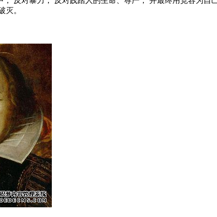
， 反对暴力， 反对践踏人的生命、尊严， 并最终用宽容为自
破灭。