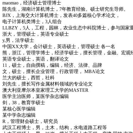
maomao，经济硕士管理博士
陈先生，湖南计算机博士，7年教育经验。硕士研究生导师。
BJX，上海交大计算机博士，发表40多篇核心学术论文，
电子计算机类博士，3人组合
LLBZY，5人，工程，园林，农业生态中科院博士，参与国家
浙大，管理硕士，英语专业硕士
y,男，法学硕士
中国XX大学，会计硕士，英语硕士，管理硕士 各一名
熊，浙江，管理学博士，经济学硕士，擅长管理，金融、宏观
英语专业硕士，英语，翻译论文
11，硕士，自由撰稿，编辑，经济、法律、品牌
文，硕士，擅长企业管理，行政管理， MBA论文
兰大的硕士，西哲，社科
刘先生，擅长写作金属材料领域的专业论文
澳大利亚摩尔本皇家理工大学的MASTER
医学主治医师，某医学杂志编辑
剑，38，教育学硕士
某核心医学编辑
某中学杂志编辑
R，管理财会硕士，研究员
武汉工程博士，男，土木，结构，水电道路工程等