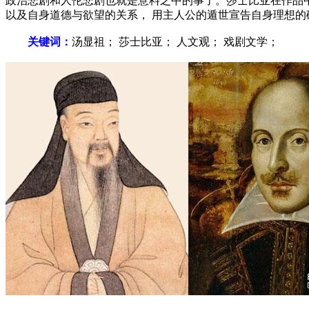
政治悲剧和人伦悲剧也就是意料之中的事了。莎士比亚在作品中
以及自身道德与欲望的关系， 用主人公的遁世宣告自身理想的
关键词：
汤显祖； 莎士比亚； 人文观； 戏剧文学；