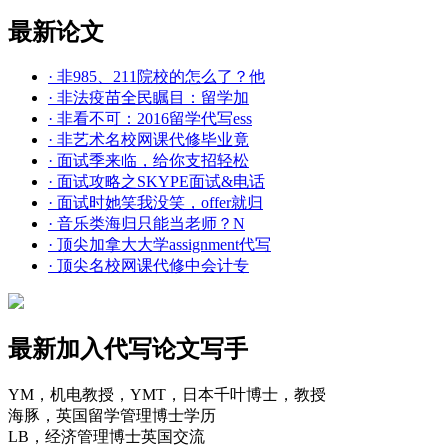
最新论文
· 非985、211院校的怎么了？他
· 非法疫苗全民瞩目：留学加
· 非看不可：2016留学代写ess
· 非艺术名校网课代修毕业竟
· 面试季来临，给你支招轻松
· 面试攻略之SKYPE面试&电话
· 面试时她笑我没笑，offer就归
· 音乐类海归只能当老师？N
· 顶尖加拿大大学assignment代写
· 顶尖名校网课代修中会计专
最新加入代写论文写手
YM，机电教授，YMT，日本千叶博士，教授
海豚，英国留学管理博士学历
LB，经济管理博士英国交流