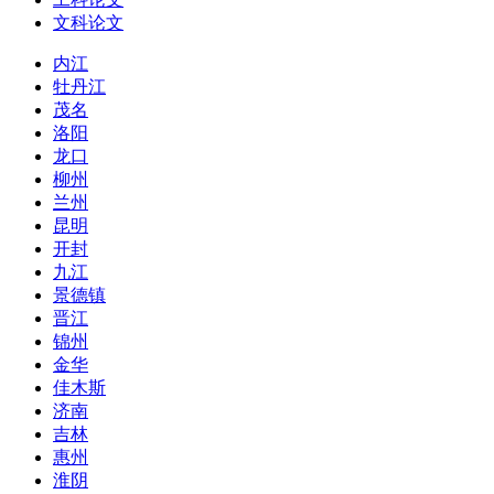
文科论文
内江
牡丹江
茂名
洛阳
龙口
柳州
兰州
昆明
开封
九江
景德镇
晋江
锦州
金华
佳木斯
济南
吉林
惠州
淮阴