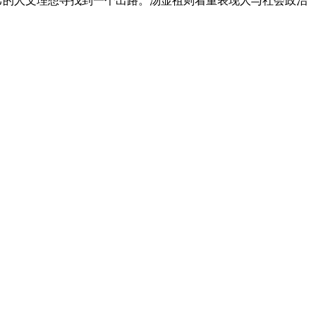
己的人文理想寻找到一个出路。汤显祖则着重表现人与社会政治