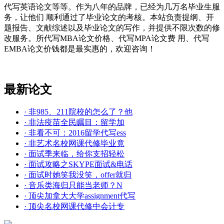
代写英语论文等等。作为八年的品牌，已经为几万名毕业生服
务，让他们 顺利通过了毕业论文的考核。本站负责提纲、开
题报告、文献综述以及毕业论文的写作，并提供不限次数的修
改服务。所代写MBA论文价格、代写MPA论文费 用、代写
EMBA论文价钱都是最实惠的，欢迎咨询！
最新论文
· 非985、211院校的怎么了？他
· 非法疫苗全民瞩目：留学加
· 非看不可：2016留学代写ess
· 非艺术名校网课代修毕业竟
· 面试季来临，给你支招轻松
· 面试攻略之SKYPE面试&电话
· 面试时她笑我没笑，offer就归
· 音乐类海归只能当老师？N
· 顶尖加拿大大学assignment代写
· 顶尖名校网课代修中会计专