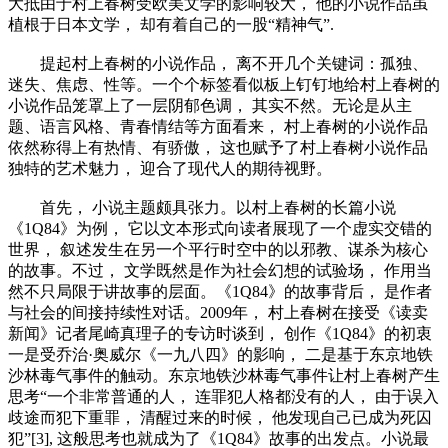
大抵由于村上春树受欧美文学的影响较大， 他的小说作品虽
植根于日本文学， 却有着自己的一股“精神气”.
提起村上春树的小说作品， 离不开几个关键词：孤独、
迷失、焦虑、性等。一个个标签看似板上钉钉地给村上春树的
小说作品笼罩上了一层阴郁色调， 其实不然。无论是从主
题、语言风格、青春情结等方面看来， 村上春树的小说作品
依然称得上有热情、有骄傲， 这也赋予了村上春树小说作品
独特的艺术魅力， 迎合了现代人的期待视野。
首先， 小说主题颇具张力。以村上春树的长篇小说
《1Q84》为例， 它以文本形式向读者展现了一个虚实交错的
世界， 叙述发生在另一个平行时空中的以邪教、谋杀为核心
的故事。不过， 文学既然是作为社会幻想的试验场， 作用当
然不只局限于讲故事的层面。《1Q84》的故事背后， 是作者
与社会的间接持续性对话。2009年， 村上春树在接受《读卖
新闻》记者尾崎真理子的专访时谈到， 创作《1Q84》的初衷
一是受乔治·奥威尔《一九八四》的影响， 二是基于东京地铁
沙林毒气事件的触动。东京地铁沙林毒气事件让村上春树产生
思考“一个非常普通的人， 连罪犯人格都没有的人， 由于误入
歧途而犯下重罪， 清醒过来的时候， 他发现自己已成为死囚
犯”[3], 这般思考也就成为了《1Q84》故事的出发点。小说最