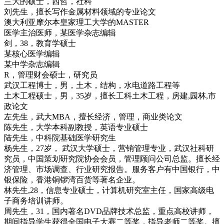
兰大的硕士，西哲，社科
刘先生，擅长写作金属材料领域的专业论文
澳大利亚摩尔本皇家理工大学的MASTER
医学主治医师，某医学杂志编辑
剑，38，教育学硕士
某核心医学编辑
某中学杂志编辑
R，管理财会硕士，研究员
武汉工程博士，男，土木，结构，水电道路工程等
土木工程硕士，男，35岁，擅长工科土木工程，房建,园林,市
政论文
左先生，武大MBA，擅长经济，管理，商业类论文
陈先生，大学本科副教授，英语专业硕士
陆先生，中科院基础医学研究生
杨先生，27岁， 武汉大学硕士，营销管理专业，武汉社科研
究员，中国策划研究院协会会员，管理顾问公司总监。擅长经
济管理、市场调查、行业研究报告。服务客户有中国银行，中
银保险，香港铜锣湾百货等著名企业。
林先生,28，信息专业硕士，计算机研究室主任，国家高级电
子商务培训讲师。
周先生，31，国内著名DVD品牌技术总监，重点高校讲师，
期间指导学生获得全国电子大赛二等奖，指导老师二等奖。擅