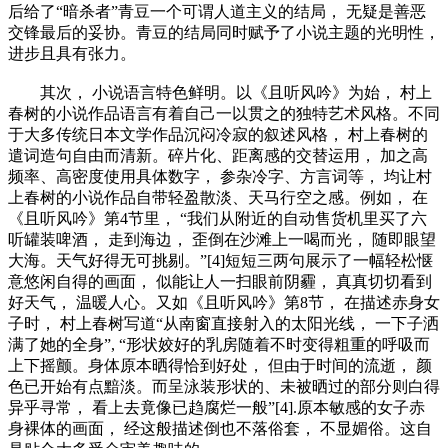
后给了“暗杀者”青豆一个可谓人道主义的结局， 无疑是善恶
交锋最后的妥协。青豆的结局同时赋予了小说主题的光明性，
进步且具有张力。
其次， 小说语言特色鲜明。以《且听风吟》为始， 村上
春树的小说作品语言有着自己一以贯之的独特艺术风格。不同
于大多传统日本文学作品沉闷冷寂的叙述风格， 村上春树的
遣词造句自由而清新。碎片化、距离感的交替运用， 加之高
频率、高密度使用具体数字， 参杂冷字、方言词等， 均让村
上春树的小说作品自带轻盈散淡、天马行空之感。例如， 在
《且听风吟》第4节里， “我们从附近的自动售货机里买了六
听罐装啤酒， 走到海边， 歪倒在沙滩上一喝而光， 随即眼望
大海。天气好得无可挑剔。”[4]短短三两句展示了一幅轻松惬
意悠闲自得的画面， 似能让人一扫眼前阴霾， 真真切切看到
好天气， 温暖人心。又如《且听风吟》第8节， 在描述赤身女
子时， 村上春树写道“从南窗直接射入的太阳光线， 一下子洒
满了她的全身”, “形状姣好的乳房随着不时变得粗重的呼吸而
上下摇颤。身体原本晒得恰到好处， 但由于时间的流逝， 颜
色已开始有点黯淡。而呈泳装形状的、未被晒过的部分则白得
异乎寻常， 看上去竟像已趋腐烂一般”[4].原本敏感的女子赤
身裸体的画面， 经这般描述倒也不落俗套， 不显媚俗。这自