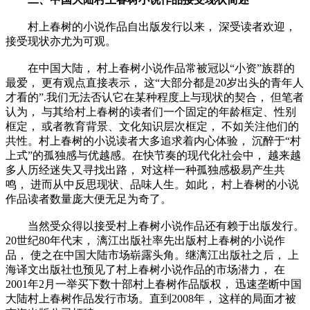
村上春树的小说作品自出版发行以来， 深受读者欢迎，
接受现状亦尤为可观。
在中国大陆， 村上春树小说作品常被冠以“小资”族群的
最爱， 更有观点直接表示， 这“大部分都是20岁出头的青年人
才看的”.我们无法否认它在某种程度上与现状的契合， 但笔者
认为， 与其给村上春树的读者们一个固定的年龄框定、性别
框定， 或者教育背景、文化知识层次框定， 不如关注他们的
共性。村上春树的小说读者大多追求着内心体验， 沉醉于“村
上式”的孤独感与优越感。在快节奏的现代化社会中， 越来越
多人历经迷失又寻找出路， 对这样一种孤独感极易产生共
鸣， 进而从中反思现状、品味人生。如此， 村上春树的小说
作品读者数量庞大便无足为奇了。
当然受众得以接受村上春树小说作品还有赖于出版发行。
20世纪80年代末， 漓江出版社率先出版村上春树的小说作
品， 使之在中国大陆市场崭露头角。继漓江出版社之后， 上
海译文出版社也预见了村上春树小说作品的市场潜力， 在
2001年2月一举买下数十部村上春树作品版权， 迅速垄断中国
大陆村上春树作品发行市场。直到2008年， 这样的局面才被