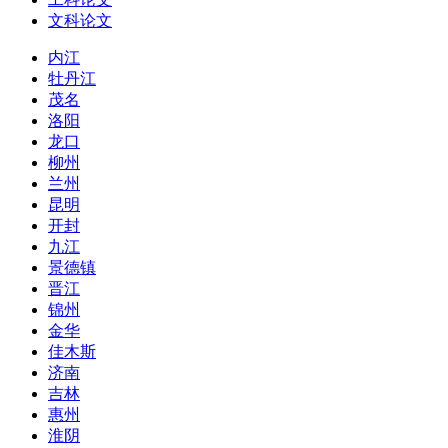
文科论文
内江
牡丹江
茂名
洛阳
龙口
柳州
兰州
昆明
开封
九江
景德镇
晋江
锦州
金华
佳木斯
济南
吉林
惠州
淮阴