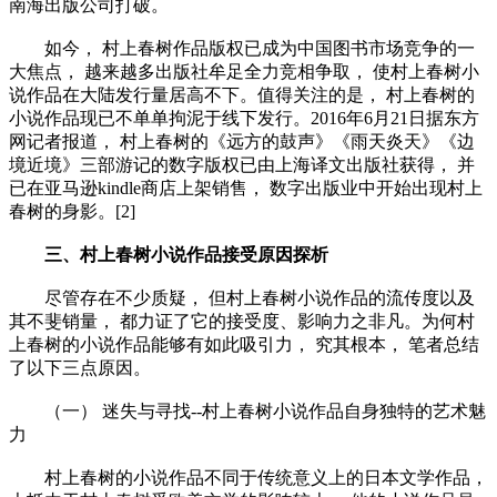
南海出版公司打破。
如今， 村上春树作品版权已成为中国图书市场竞争的一
大焦点， 越来越多出版社牟足全力竞相争取， 使村上春树小
说作品在大陆发行量居高不下。值得关注的是， 村上春树的
小说作品现已不单单拘泥于线下发行。2016年6月21日据东方
网记者报道， 村上春树的《远方的鼓声》《雨天炎天》《边
境近境》三部游记的数字版权已由上海译文出版社获得， 并
已在亚马逊kindle商店上架销售， 数字出版业中开始出现村上
春树的身影。[2]
三、村上春树小说作品接受原因探析
尽管存在不少质疑， 但村上春树小说作品的流传度以及
其不斐销量， 都力证了它的接受度、影响力之非凡。为何村
上春树的小说作品能够有如此吸引力， 究其根本， 笔者总结
了以下三点原因。
（一） 迷失与寻找--村上春树小说作品自身独特的艺术魅
力
村上春树的小说作品不同于传统意义上的日本文学作品，