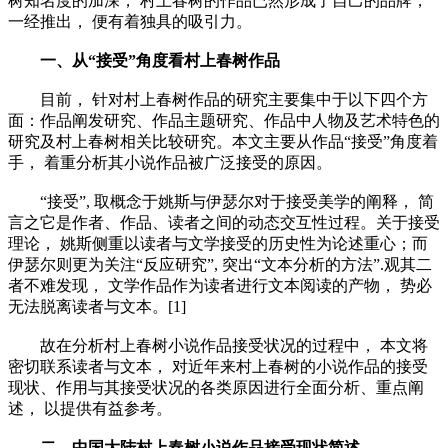
树知名度的加深， 村上春树的作品已然形成了自己的品牌，
一经推出， 便有着独具的吸引力。
一、从“接受”角度看村上春树作品
目前， 针对村上春树作品的研究主要集中于以下四个方
面：作品阐发研究、作品主题研究、作品中人物及艺术特色的
研究及村上春树相关比较研究。本文主要从作品“接受”角度着
手， 着重分析其小说作品被广泛接受的原因。
“接受”, 取概念于姚斯与伊瑟尔对于接受美学的阐释， 简
言之它是作者、作品、读者之间的动态交互性过程。关于接受
理论， 姚斯侧重以读者与文学接受的历史性为论述重心；而
伊瑟尔则更为关注“反应研究”, 突出“文本分析的方法”.观其二
者不难发现， 文学作品作为读者进行文本阅读的产物， 势必
无法脱离读者与文本。[1]
故在分析村上春树小说作品接受状况的过程中， 本文将
密切联系读者与文本， 对近年来村上春树的小说作品的接受
现状、作用与其接受状况的各类原因进行全面分析、重点阐
述， 以提供有益参考。
二、中国大陆村上春树小说作品接受现状简述