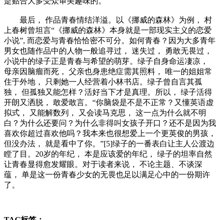
是贴合大多受众审美趣味的。
最后， 作品青春情结洋溢。以《挪威的森林》为例， 村
上春树曾坦言“《挪威的森林》本身就是一部现实主义的恋爱
小说”, 而恋爱与青春恰恰密不可分。如何青春？因为大多青年
男女也随作品中的人物一般追寻过， 迷失过， 勇敢无畏过，
小说中的绿子正是青春与希望的萌芽。绿子自身命运凄凉，
母亲因脑瘤而死， 父亲也身患绝症需其照料， 唯一的姐姐常
住于外地， 只剩她一人经营着小林书店。绿子曾自言其孤
独， 但孤独又能怎样？活好当下才是真理。所以， 绿子活得
开朗又洒脱， 敢爱敢言。“你脑袋是不是不正常？又懂英语虚
拟式， 又能解数列， 又会读马克思， 这一点为什么就不明
白？为什么还要问？为什么非得叫女孩子开口？还不是因为我
喜欢你超过喜欢他吗？我本来也很想爱上一个更英俊的男孩，
但没办法， 就是看中了你。”[5]绿子的一番表白让主人公渡边
瞠了目。20岁的年纪， 本是应该爱的年纪， 绿子的坦率自然
让青春显得愈发耀眼。对于读者来说， 不论主题、不谈深
蕴， 单是这一份青春少女的无畏也足以满足心中的一份期许
了。
TAG标签：