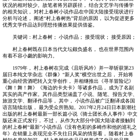
状况的相对较少。故笔者将另辟蹊径， 结合文艺学与传播学
的相关知识， 对村上春树小说作品在中国大陆接受现状进行
分析与论述， 阐述“村上春树热”背后的原因， 以为促进更多
优秀文学作品达到理想传播效果提供借鉴。
关键词：村上春树； 小说作品； 接受现状； 接受原因；
村上春树既在日本当代文坛颇负盛名， 也在世界范围内
有着不容小觑的影响力。
1979年， 村上春树在完成《且听风吟》并一举斩获第23
届日本纯文学杂志《群像》“新人奖”横空出世之后， 开始将
重心由经营酒吧转入文学创作， 并相继推出《寻羊冒险记》
《舞！舞！舞》《海边的卡夫卡》等诸多作品， 成为了名副
其实的高产作家。其作品类型涵盖了小说、随笔、报告文学、
旅游文学、翻译作品等， 其中， 小说作品被广泛翻译成各国
语言陆续出版， 最为受众所熟知。2017年2月24日日本新潮社
出版的村上春树最新一部长篇小说《骑士团长杀人事件》中文
版还未正式发行， 不过， 从作为大部分中国大陆读者接触到
的村上春树“最新”小说作品《没有色彩的多崎作和他的巡礼之
年》在销量上表现完全不失往日风采的情形看， 随着村上春