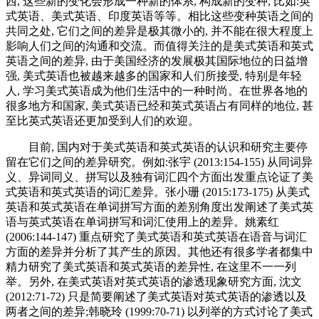
西, 这些新的变化会形成一种新的体系, 构成新的变种, 比如:英
式英语、美式英语、印度英语等等。相比这些变种英语之间的
共同之处, 它们之间的差异是极其微小的, 并不能在很大程度上
影响人们之间的沟通和交流。而值得关注的是美式英语和英式
英语之间的差异, 由于美国经济的发展极其国际地位的日益增
强, 美式英语也被越来越多的国家和人们所接受, 特别是年轻
人, 学习美式英语成为他们生活中的一种时尚。在世界各地的
很多地方和国家, 美式英语已经和英式英语占有同样的地位, 甚
至比英式英语还更加受到人们的欢迎。
目前, 国内对于美式英语和英式英语的认识和研究主要停
留在它们之间的差异研究。例如:张宇 (2013:154-155) 从同词异
义、异词同义、拼写以及独有词汇四个方面出发重点论证了美
式英语和英式英语的词汇差异。张小珊 (2015:173-175) 从美式
英语和英式英语在单词拼写方面的差别角度出发阐述了美式英
语与英式英语在单词拼写和词汇使用上的差异。姚素红
(2006:144-147) 重点研究了美式英语和英式英语在语音与词汇
方面的差异并分析了其产生的原因。其他还有很多学者都集中
精力研究了美式英语和英式英语的差异性, 在这里不一一列
举。另外, 在美式英语对英式英语的渗透现象研究方面, 沈文
(2012:71-72) 只是简要阐述了美式英语对英式英语的渗透以及
两者之间的差异;韩晓玲 (1999:70-71) 以列举的方式讨论了美式