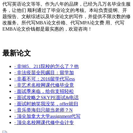
代写英语论文等等。作为八年的品牌，已经为几万名毕业生服
务，让他们 顺利通过了毕业论文的考核。本站负责提纲、开
题报告、文献综述以及毕业论文的写作，并提供不限次数的修
改服务。所代写MBA论文价格、代写MPA论文费 用、代写
EMBA论文价钱都是最实惠的，欢迎咨询！
最新论文
· 非985、211院校的怎么了？他
· 非法疫苗全民瞩目：留学加
· 非看不可：2016留学代写ess
· 非艺术名校网课代修毕业竟
· 面试季来临，给你支招轻松
· 面试攻略之SKYPE面试&电话
· 面试时她笑我没笑，offer就归
· 音乐类海归只能当老师？N
· 顶尖加拿大大学assignment代写
· 顶尖名校网课代修中会计专