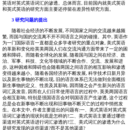
英语对英式英语词汇的渗透。总体而言, 目前国内就美式英语
和英式英语的研究方面主要还停留在差异性研究方面。
3 研究问题的提出
随着社会经济的不断发展, 不同国家之间的交流越来越频
繁, 而国与国的交流离不开不同语言之间的碰撞。其中, 英语作
为一门国际语言一直都是众多学者研究的重点对象, 美式英语
的革新和变化给英美两国人们在交流沟通方面带来了一定的困
难和障碍。而随着全球化的发展, 随着国与国之间在经济、政
治、军事、科技、文化等领域的不断合作、交流、发展和进
步, 这种困难和障碍也会随着两国之间语言的相互影响和渗透
变得越来越小。随着各国经济的不断发展, 科学技术日新月异
以及新生事物的不断出现, 旧的语言体系已无法做到全面概括
新生事物的定义、性质及其影响, 因而随之会产生新兴的语言
词汇及发音, 因而在人们日常使用语言的过程中, 英美两国语言
会相互影响, 特别是强国语言会对弱国语言产生渗透, 这个过程
总是会在新事物不断出现和旧事物不断灭亡的过程中悄然发
生。在本文中, 作者主要提出的问题有:一、美式英语对英式英
语词汇渗透的现状到底是怎样的?二、美式英语主要通过哪些
渠道对英式英语进行词汇渗透的?三、美式词汇的渗透为什么
是研究发现的这些渠道?而不是其他渠道?