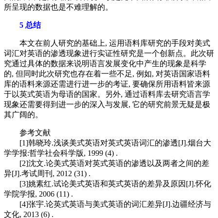
所呈现的数据也是不难理解的。
5 总结
本文在前人研究的基础上, 运用语料库研究的手段对美式
词汇对英语的渗透现象进行实证性研究是一个创新点。此次研
究通过具体的数据来说明语言发展变化中产生的现象是科学
的, 但同时此次研究也存在着一些不足, 例如, 对英语国家语料
库的语料来源还需进行进一步的考证, 要确保所用语料皆来源
于以英式英语为母语的国家。另外, 通过语料库去研究语言学
现象还需要得到进一步的深入与发展, 它的研究前景无疑是极
其广阔的。
参考文献
[1]韩晓玲.浅谈美式英语对英式英语词汇的渗透[J].烟台大
学学报:哲学社会科学版, 1999 (4) .
[2]沈文.论美式英语对英式英语的渗透以及两者之间的差
异[J].考试周刊, 2012 (31) .
[3]姚素红.试论美式英语和英式英语的差异及原因[J].怀化
学院学报, 2006 (11) .
[4]张宇.论英式英语与美式英语的词汇差异[J].边疆经济与
文化, 2013 (6) .