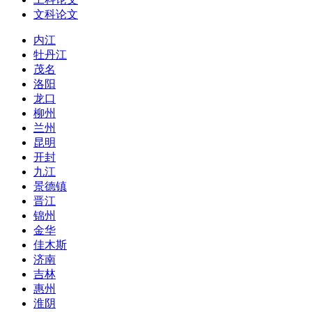
文科论文
内江
牡丹江
茂名
洛阳
龙口
柳州
兰州
昆明
开封
九江
景德镇
晋江
锦州
金华
佳木斯
济南
吉林
惠州
淮阴