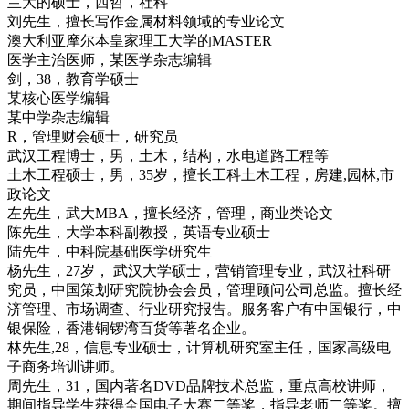
兰大的硕士，西哲，社科
刘先生，擅长写作金属材料领域的专业论文
澳大利亚摩尔本皇家理工大学的MASTER
医学主治医师，某医学杂志编辑
剑，38，教育学硕士
某核心医学编辑
某中学杂志编辑
R，管理财会硕士，研究员
武汉工程博士，男，土木，结构，水电道路工程等
土木工程硕士，男，35岁，擅长工科土木工程，房建,园林,市
政论文
左先生，武大MBA，擅长经济，管理，商业类论文
陈先生，大学本科副教授，英语专业硕士
陆先生，中科院基础医学研究生
杨先生，27岁， 武汉大学硕士，营销管理专业，武汉社科研
究员，中国策划研究院协会会员，管理顾问公司总监。擅长经
济管理、市场调查、行业研究报告。服务客户有中国银行，中
银保险，香港铜锣湾百货等著名企业。
林先生,28，信息专业硕士，计算机研究室主任，国家高级电
子商务培训讲师。
周先生，31，国内著名DVD品牌技术总监，重点高校讲师，
期间指导学生获得全国电子大赛二等奖，指导老师二等奖。擅