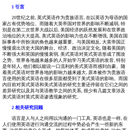
1 引言
20世纪之前, 英式英语作为贵族语言, 在以英语为母语的国
家占有优势地位。而随着大英帝国对世界的影响不断减弱, 特
别是在第二次世界大战以后, 美国经济的跃然发展和在世界政
治地位的大大提高, 美式英语的影响力也在不断增强, 美国在国
际事务中所扮演的角色越来越重要。与美国相反, 大英帝国正
慢慢退出历史大国的舞台。经济、政治决定文化, 随着美国的
不断强大和英国的慢慢衰弱, 美式英语对英式英语形成了围攻
之势。世界各地越来越多的人开始学习美式英语的发音, 特别
是年轻人, 他们都以能说一口流利的美式英语而感到自豪。随
着美式英语对世界各地的影响力越来越大, 原本被作为贵族语
言使用的英式英语在很多层面都受到了美式英语的影响。而国
内目前对英式英语和美式英语的研究主要还停留在它们之间的
差异研究以及其与英语教学之间的关系, 很少有几篇文章涉及
美式英语对英式英语渗透现象的研究。
2 相关研究回顾
语言是人与人之间用以沟通的一门工具, 英语也是一样, 在
人们使用英语进行沟通交流的过程中势必会产生一些新的东