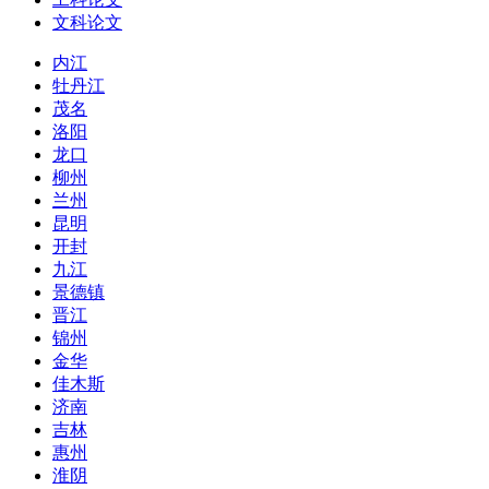
文科论文
内江
牡丹江
茂名
洛阳
龙口
柳州
兰州
昆明
开封
九江
景德镇
晋江
锦州
金华
佳木斯
济南
吉林
惠州
淮阴