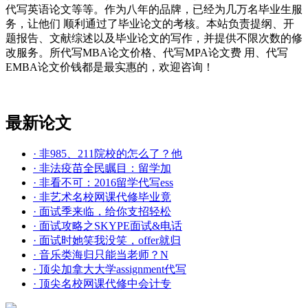
代写英语论文等等。作为八年的品牌，已经为几万名毕业生服
务，让他们 顺利通过了毕业论文的考核。本站负责提纲、开
题报告、文献综述以及毕业论文的写作，并提供不限次数的修
改服务。所代写MBA论文价格、代写MPA论文费 用、代写
EMBA论文价钱都是最实惠的，欢迎咨询！
最新论文
· 非985、211院校的怎么了？他
· 非法疫苗全民瞩目：留学加
· 非看不可：2016留学代写ess
· 非艺术名校网课代修毕业竟
· 面试季来临，给你支招轻松
· 面试攻略之SKYPE面试&电话
· 面试时她笑我没笑，offer就归
· 音乐类海归只能当老师？N
· 顶尖加拿大大学assignment代写
· 顶尖名校网课代修中会计专