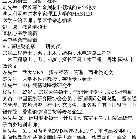
兰大的硕士，西哲，社科
刘先生，擅长写作金属材料领域的专业论文
澳大利亚摩尔本皇家理工大学的MASTER
医学主治医师，某医学杂志编辑
剑，38，教育学硕士
某核心医学编辑
某中学杂志编辑
R，管理财会硕士，研究员
武汉工程博士，男，土木，结构，水电道路工程等
土木工程硕士，男，35岁，擅长工科土木工程，房建,园林,市
政论文
左先生，武大MBA，擅长经济，管理，商业类论文
陈先生，大学本科副教授，英语专业硕士
陆先生，中科院基础医学研究生
杨先生，27岁， 武汉大学硕士，营销管理专业，武汉社科研
究员，中国策划研究院协会会员，管理顾问公司总监。擅长经
济管理、市场调查、行业研究报告。服务客户有中国银行，中
银保险，香港铜锣湾百货等著名企业。
林先生,28，信息专业硕士，计算机研究室主任，国家高级电
子商务培训讲师。
周先生，31，国内著名DVD品牌技术总监，重点高校讲师，
期间指导学生获得全国电子大赛二等奖，指导老师二等奖。擅