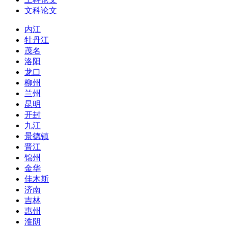
文科论文
内江
牡丹江
茂名
洛阳
龙口
柳州
兰州
昆明
开封
九江
景德镇
晋江
锦州
金华
佳木斯
济南
吉林
惠州
淮阴