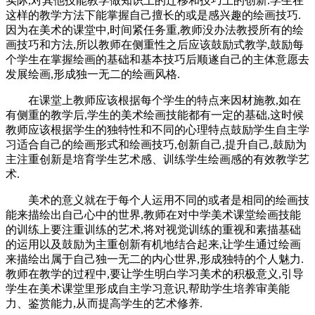
实际,对其他技能教学做知识上的迁移和技巧上的创新.学生在
这样的教学方法下能掌握自己擅长的或是感兴趣的绘画技巧.
因为在美术的课堂中,时间紧任务重,教师没办法教授所有的绘
画技巧和方法,所以教师在侧重性之后应该鼓励式教学,鼓励每
个学生在掌握绘画的基础和基本技巧后顺遂自己的主体意愿去
发展绘画,形成独一无二的绘画风格.
在课堂上教师应该根据每个学生的特点来因材施教,如在
有侧重的教学后,学生的美术绘画技能都有一定的基础,这时候
教师应该根据学生的独特性和不同的心理特点鼓励学生自主学
习适合自己的绘画形式和绘画技巧,创新自己,提升自己,鼓励为
主注重创新是培育学生艺术感、训练学生绘画感的有效教学艺
术.
美术的意义就在于每个人运用不同的或者是相同的绘画技
能来描绘出自己心中的世界,教师在对中学美术课堂绘画技能
的训练上要注重训练的艺术,将对视觉训练的重视和素描基础
的运用以及鼓励为主重创新有机地结合起来,让学生通过绘画
来描绘出属于自己独一无二的内心世界,形成独特的个人魅力.
教师在教学的过程中,要让学生明白学习美术的积极意义,引导
学生在美术课堂里形成自主学习意识,帮助学生培养审美能
力、鉴赏能力,从而提高学生的艺术修养.