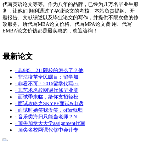
代写英语论文等等。作为八年的品牌，已经为几万名毕业生服
务，让他们 顺利通过了毕业论文的考核。本站负责提纲、开
题报告、文献综述以及毕业论文的写作，并提供不限次数的修
改服务。所代写MBA论文价格、代写MPA论文费 用、代写
EMBA论文价钱都是最实惠的，欢迎咨询！
最新论文
· 非985、211院校的怎么了？他
· 非法疫苗全民瞩目：留学加
· 非看不可：2016留学代写ess
· 非艺术名校网课代修毕业竟
· 面试季来临，给你支招轻松
· 面试攻略之SKYPE面试&电话
· 面试时她笑我没笑，offer就归
· 音乐类海归只能当老师？N
· 顶尖加拿大大学assignment代写
· 顶尖名校网课代修中会计专