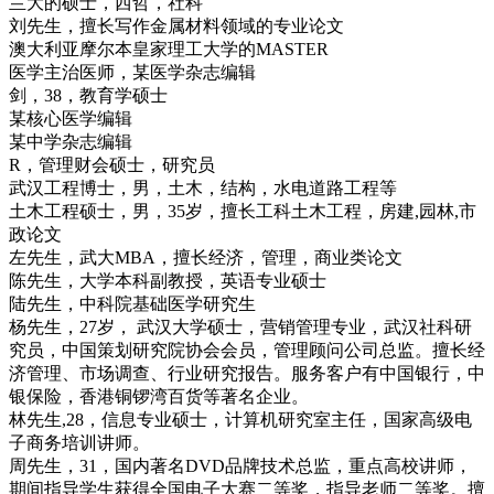
兰大的硕士，西哲，社科
刘先生，擅长写作金属材料领域的专业论文
澳大利亚摩尔本皇家理工大学的MASTER
医学主治医师，某医学杂志编辑
剑，38，教育学硕士
某核心医学编辑
某中学杂志编辑
R，管理财会硕士，研究员
武汉工程博士，男，土木，结构，水电道路工程等
土木工程硕士，男，35岁，擅长工科土木工程，房建,园林,市
政论文
左先生，武大MBA，擅长经济，管理，商业类论文
陈先生，大学本科副教授，英语专业硕士
陆先生，中科院基础医学研究生
杨先生，27岁， 武汉大学硕士，营销管理专业，武汉社科研
究员，中国策划研究院协会会员，管理顾问公司总监。擅长经
济管理、市场调查、行业研究报告。服务客户有中国银行，中
银保险，香港铜锣湾百货等著名企业。
林先生,28，信息专业硕士，计算机研究室主任，国家高级电
子商务培训讲师。
周先生，31，国内著名DVD品牌技术总监，重点高校讲师，
期间指导学生获得全国电子大赛二等奖，指导老师二等奖。擅