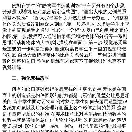
例如在学生的"静物写生技能训练"中主要分有四个步骤,
分别是"观察相应对象然后定位构图"、"画出大概的比例关系
和基本轮廓"、"深入探寻整体关系然后进一步刻画"、"调整整
体的关系后修改刻画深入刻画".第一步,教师可以指导学生用视
觉上的直观感受来通过"比较"、"分析"以及自己的判断来定位
构图.第二步,教师可以通过抽象概括和对物体的分析等一系列
思维活动将物体的大致形状描绘在画面上.第三步,视觉感受里
最重要的一步就是细微刻画,这就需要学生平日里的视觉思维
的功底,自己大致把控整体的比例关系然后对一些局部进行细
致的观察和刻画.整体的训练艺术都离不开视觉思维也离不了
视觉训练.
二、强化素描教学
所有的绘画基础都得依靠素描的功底来支持,无论是在画
面上的创造或是构件图形的能力都是与素描的造型处理息息相
关的.当中学生面对要绘画的对象时,学生如何去运用造型意识
去感知对象以及后续处理好画面上各个形体之间的关系,这都
是衡量造型意识的标准.在美术课堂上对学生绘画技能教学的
过程中就是将物体意识化再物化的过程,这也就是素描的造型
意识,是对"形"的理解、感知、创造、处理.所谓的"形"就是平