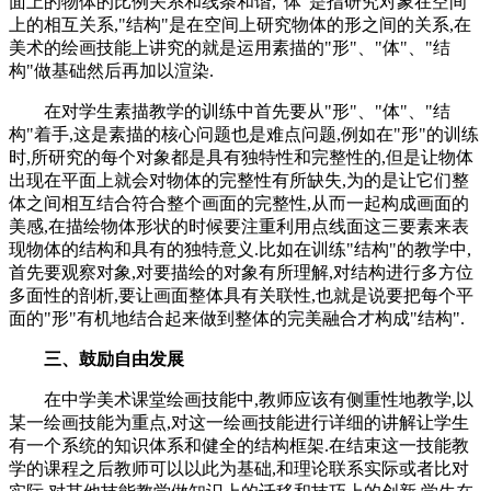
面上的物体的比例关系和线条和谐,"体"是指研究对象在空间
上的相互关系,"结构"是在空间上研究物体的形之间的关系,在
美术的绘画技能上讲究的就是运用素描的"形"、"体"、"结
构"做基础然后再加以渲染.
在对学生素描教学的训练中首先要从"形"、"体"、"结
构"着手,这是素描的核心问题也是难点问题,例如在"形"的训练
时,所研究的每个对象都是具有独特性和完整性的,但是让物体
出现在平面上就会对物体的完整性有所缺失,为的是让它们整
体之间相互结合符合整个画面的完整性,从而一起构成画面的
美感,在描绘物体形状的时候要注重利用点线面这三要素来表
现物体的结构和具有的独特意义.比如在训练"结构"的教学中,
首先要观察对象,对要描绘的对象有所理解,对结构进行多方位
多面性的剖析,要让画面整体具有关联性,也就是说要把每个平
面的"形"有机地结合起来做到整体的完美融合才构成"结构".
三、鼓励自由发展
在中学美术课堂绘画技能中,教师应该有侧重性地教学,以
某一绘画技能为重点,对这一绘画技能进行详细的讲解让学生
有一个系统的知识体系和健全的结构框架.在结束这一技能教
学的课程之后教师可以以此为基础,和理论联系实际或者比对