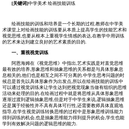
[关键词]
中学美术 绘画技能训练
绘画技能的训练和培养是一个长期的过程,教师在中学美
术课堂上对绘画技能的训练要从本质上提高学生的技能艺术和
视觉思维,也要从根本上重视学生情感的表达,在教学中用训练
的艺术来达到建立良好的艺术素质的目的.
一、重视视觉训练
阿恩海姆在《视觉思维》中指出,艺术实践是对直觉思维
最有效的培养,形象思维和抽象思维的关系都是与具体形象息
息相关的,他们也是相互之间不可分离的.中学生思考问题的时
候总是首先以具体形象作为出发点,所以在绘画技能的训练中
可以通过视觉训练来让学生达到把视觉现象当做有组织的思维
活动来处理的目的.在绘画过程中就是将思维从具体形象思维
逐渐过渡到逻辑抽象思维,但是对于中学生来说,逻辑抽象思维
还是属于经验性并不具有具体可行性,还需要教师具体直观地
指导,在学生视觉训练转换思维的过程中是形象思维训练能力
得到训练的机会,也是抽象思维能力得到提升的机会,学生也能
学到有效解决问题的逻辑思维的能力.