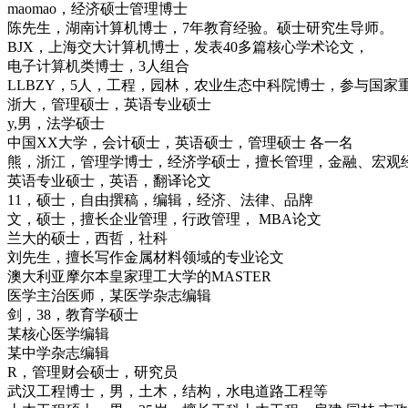
maomao，经济硕士管理博士
陈先生，湖南计算机博士，7年教育经验。硕士研究生导师。
BJX，上海交大计算机博士，发表40多篇核心学术论文，
电子计算机类博士，3人组合
LLBZY，5人，工程，园林，农业生态中科院博士，参与国家
浙大，管理硕士，英语专业硕士
y,男，法学硕士
中国XX大学，会计硕士，英语硕士，管理硕士 各一名
熊，浙江，管理学博士，经济学硕士，擅长管理，金融、宏观
英语专业硕士，英语，翻译论文
11，硕士，自由撰稿，编辑，经济、法律、品牌
文，硕士，擅长企业管理，行政管理， MBA论文
兰大的硕士，西哲，社科
刘先生，擅长写作金属材料领域的专业论文
澳大利亚摩尔本皇家理工大学的MASTER
医学主治医师，某医学杂志编辑
剑，38，教育学硕士
某核心医学编辑
某中学杂志编辑
R，管理财会硕士，研究员
武汉工程博士，男，土木，结构，水电道路工程等