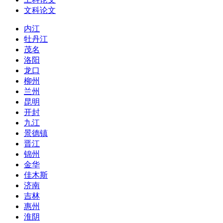
文科论文
内江
牡丹江
茂名
洛阳
龙口
柳州
兰州
昆明
开封
九江
景德镇
晋江
锦州
金华
佳木斯
济南
吉林
惠州
淮阴