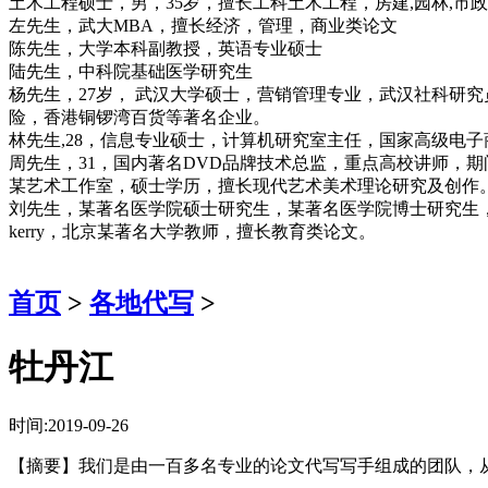
土木工程硕士，男，35岁，擅长工科土木工程，房建,园林,市
左先生，武大MBA，擅长经济，管理，商业类论文
陈先生，大学本科副教授，英语专业硕士
陆先生，中科院基础医学研究生
杨先生，27岁， 武汉大学硕士，营销管理专业，武汉社科研
险，香港铜锣湾百货等著名企业。
林先生,28，信息专业硕士，计算机研究室主任，国家高级电
周先生，31，国内著名DVD品牌技术总监，重点高校讲师，
某艺术工作室，硕士学历，擅长现代艺术美术理论研究及创作
刘先生，某著名医学院硕士研究生，某著名医学院博士研究生
kerry，北京某著名大学教师，擅长教育类论文。
首页
>
各地代写
>
牡丹江
时间:2019-09-26
【摘要】我们是由一百多名专业的论文代写写手组成的团队，