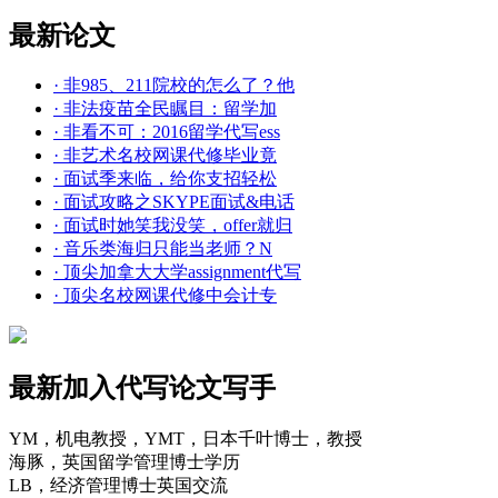
最新论文
· 非985、211院校的怎么了？他
· 非法疫苗全民瞩目：留学加
· 非看不可：2016留学代写ess
· 非艺术名校网课代修毕业竟
· 面试季来临，给你支招轻松
· 面试攻略之SKYPE面试&电话
· 面试时她笑我没笑，offer就归
· 音乐类海归只能当老师？N
· 顶尖加拿大大学assignment代写
· 顶尖名校网课代修中会计专
最新加入代写论文写手
YM，机电教授，YMT，日本千叶博士，教授
海豚，英国留学管理博士学历
LB，经济管理博士英国交流