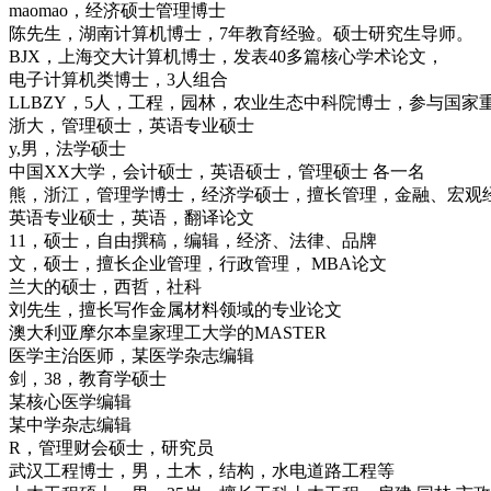
maomao，经济硕士管理博士
陈先生，湖南计算机博士，7年教育经验。硕士研究生导师。
BJX，上海交大计算机博士，发表40多篇核心学术论文，
电子计算机类博士，3人组合
LLBZY，5人，工程，园林，农业生态中科院博士，参与国家
浙大，管理硕士，英语专业硕士
y,男，法学硕士
中国XX大学，会计硕士，英语硕士，管理硕士 各一名
熊，浙江，管理学博士，经济学硕士，擅长管理，金融、宏观
英语专业硕士，英语，翻译论文
11，硕士，自由撰稿，编辑，经济、法律、品牌
文，硕士，擅长企业管理，行政管理， MBA论文
兰大的硕士，西哲，社科
刘先生，擅长写作金属材料领域的专业论文
澳大利亚摩尔本皇家理工大学的MASTER
医学主治医师，某医学杂志编辑
剑，38，教育学硕士
某核心医学编辑
某中学杂志编辑
R，管理财会硕士，研究员
武汉工程博士，男，土木，结构，水电道路工程等