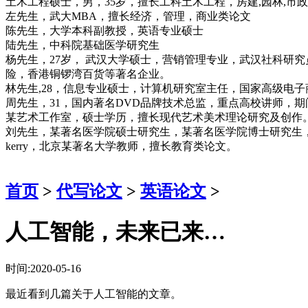
土木工程硕士，男，35岁，擅长工科土木工程，房建,园林,市
左先生，武大MBA，擅长经济，管理，商业类论文
陈先生，大学本科副教授，英语专业硕士
陆先生，中科院基础医学研究生
杨先生，27岁， 武汉大学硕士，营销管理专业，武汉社科研
险，香港铜锣湾百货等著名企业。
林先生,28，信息专业硕士，计算机研究室主任，国家高级电
周先生，31，国内著名DVD品牌技术总监，重点高校讲师，
某艺术工作室，硕士学历，擅长现代艺术美术理论研究及创作
刘先生，某著名医学院硕士研究生，某著名医学院博士研究生
kerry，北京某著名大学教师，擅长教育类论文。
首页
>
代写论文
>
英语论文
>
人工智能，未来已来…
时间:2020-05-16
最近看到几篇关于人工智能的文章。