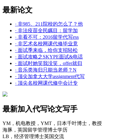
最新论文
· 非985、211院校的怎么了？他
· 非法疫苗全民瞩目：留学加
· 非看不可：2016留学代写ess
· 非艺术名校网课代修毕业竟
· 面试季来临，给你支招轻松
· 面试攻略之SKYPE面试&电话
· 面试时她笑我没笑，offer就归
· 音乐类海归只能当老师？N
· 顶尖加拿大大学assignment代写
· 顶尖名校网课代修中会计专
最新加入代写论文写手
YM，机电教授，YMT，日本千叶博士，教授
海豚，英国留学管理博士学历
LB，经济管理博士英国交流