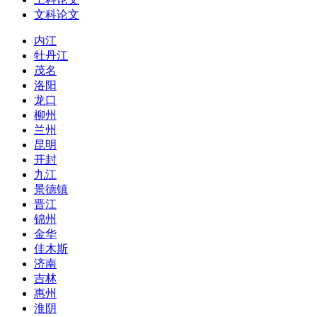
文科论文
内江
牡丹江
茂名
洛阳
龙口
柳州
兰州
昆明
开封
九江
景德镇
晋江
锦州
金华
佳木斯
济南
吉林
惠州
淮阴