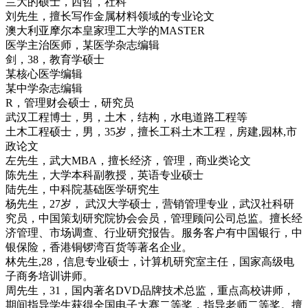
兰大的硕士，西哲，社科
刘先生，擅长写作金属材料领域的专业论文
澳大利亚摩尔本皇家理工大学的MASTER
医学主治医师，某医学杂志编辑
剑，38，教育学硕士
某核心医学编辑
某中学杂志编辑
R，管理财会硕士，研究员
武汉工程博士，男，土木，结构，水电道路工程等
土木工程硕士，男，35岁，擅长工科土木工程，房建,园林,市
政论文
左先生，武大MBA，擅长经济，管理，商业类论文
陈先生，大学本科副教授，英语专业硕士
陆先生，中科院基础医学研究生
杨先生，27岁， 武汉大学硕士，营销管理专业，武汉社科研
究员，中国策划研究院协会会员，管理顾问公司总监。擅长经
济管理、市场调查、行业研究报告。服务客户有中国银行，中
银保险，香港铜锣湾百货等著名企业。
林先生,28，信息专业硕士，计算机研究室主任，国家高级电
子商务培训讲师。
周先生，31，国内著名DVD品牌技术总监，重点高校讲师，
期间指导学生获得全国电子大赛二等奖，指导老师二等奖。擅