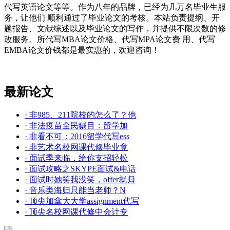
代写英语论文等等。作为八年的品牌，已经为几万名毕业生服
务，让他们 顺利通过了毕业论文的考核。本站负责提纲、开
题报告、文献综述以及毕业论文的写作，并提供不限次数的修
改服务。所代写MBA论文价格、代写MPA论文费 用、代写
EMBA论文价钱都是最实惠的，欢迎咨询！
最新论文
· 非985、211院校的怎么了？他
· 非法疫苗全民瞩目：留学加
· 非看不可：2016留学代写ess
· 非艺术名校网课代修毕业竟
· 面试季来临，给你支招轻松
· 面试攻略之SKYPE面试&电话
· 面试时她笑我没笑，offer就归
· 音乐类海归只能当老师？N
· 顶尖加拿大大学assignment代写
· 顶尖名校网课代修中会计专